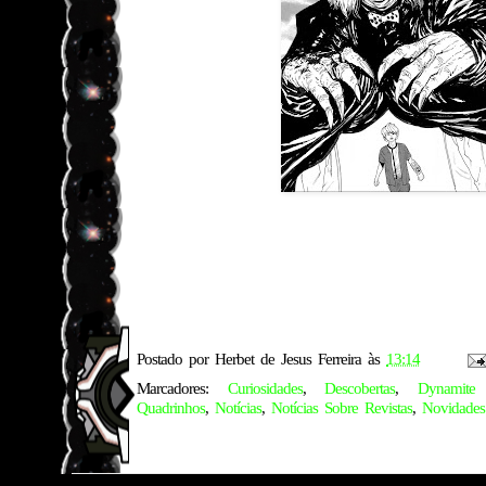
Postado por
Herbet de Jesus Ferreira
às
13:14
Marcadores:
Curiosidades
,
Descobertas
,
Dynamite 
Quadrinhos
,
Notícias
,
Notícias Sobre Revistas
,
Novidades