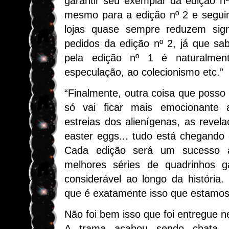
garantir seu exemplar da edição n
mesmo para a edição nº 2 e seguin
lojas quase sempre reduzem signi
pedidos da edição nº 2, já que sa
pela edição nº 1 é naturalmen
especulação, ao colecionismo etc.”
“Finalmente, outra coisa que posso 
só vai ficar mais emocionante 
estreias dos alienígenas, as revela
easter eggs... tudo está chegando
Cada edição será um sucesso a
melhores séries de quadrinhos 
considerável ao longo da história
que é exatamente isso que estamos
Não foi bem isso que foi entregue n
A trama acabou sendo chata, r