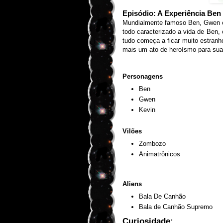
Episódio: A Experiência Ben 
Mundialmente famoso Ben, Gwen e
todo caracterizado a vida de Ben,
tudo começa a ficar muito estranho
mais um ato de heroísmo para suas
Personagens
Ben
Gwen
Kevin
Vilões
Zombozo
Animatrônicos
Aliens
Bala De Canhão
Bala de Canhão Supremo
Curiosidade: