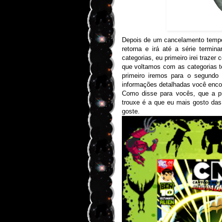
Depois de um cancelamento tempo
retorna e irá até a série termin
categorias, eu primeiro irei trazer
que voltamos com as categorias t
primeiro iremos para o segundo
informações detalhadas você enc
Como disse para vocês, que a p
trouxe é a que eu mais gosto da
goste.