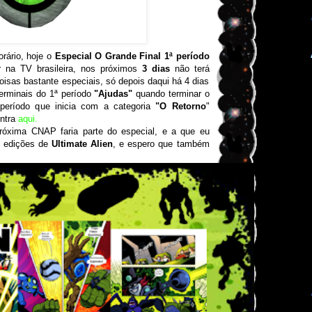
rário, hoje o
Especial O Grande Final 1ª período
ar na TV brasileira, nos próximos
3 dias
não terá
 coisas bastante especiais, só depois daqui há 4 dias
erminais do 1ª período
"Ajudas"
quando terminar o
 período que inicia com a categoria
"O Retorno
"
ontra
aqui.
róxima CNAP faria parte do especial, e a que eu
s edições de
Ultimate Alien
, e espero que também