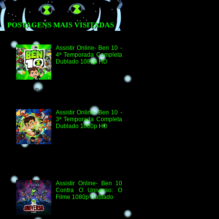
POSTAGENS MAIS VISITADAS
Assistir Online- Ben 10 -
4ª Temporada Completa
Dublado 1080p HD
Assistir Online Ben 10
Episódio 1080p HD O
Quebra-Férias Assistir
Online Ben 10 Episódio 1080p HD Ben
Delicado Assistir Online B...
Assistir Online- Ben 10 -
3ª Temporada Completa
Dublado 1080p HD
Agradecimento e
Créditos para Federico
Coria e Aimar Revill
Obs. Até o momento não existe ordem
oficial dos episódios. Esta ordem é de
la...
Assistir Online- Ben 10
Contra O Universo: O
Filme 1080p Dublado
Ben 10 Contra O
Universo: O Filme 1080p
HD Informações