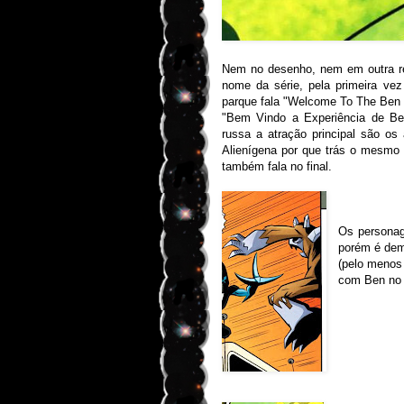
Nem no desenho, nem em outra rev
nome da série, pela primeira ve
parque fala "Welcome To The Ben 1
"Bem Vindo a Experiência de Be
russa a atração principal são os
Alienígena por que trás o mesmo 
também fala no final.
Os personag
porém é dem
(pelo menos
com Ben no 