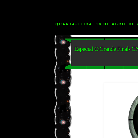
QUARTA-FEIRA, 18 DE ABRIL DE 
Especial O Grande Final- C