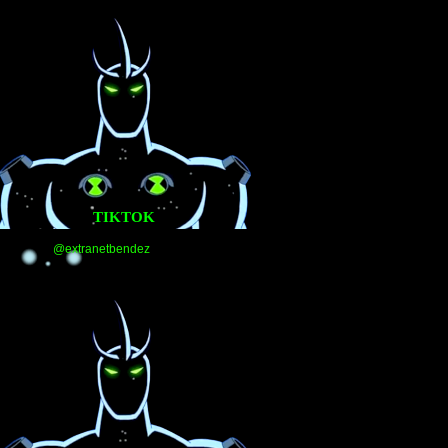
TIKTOK
@extranetbendez