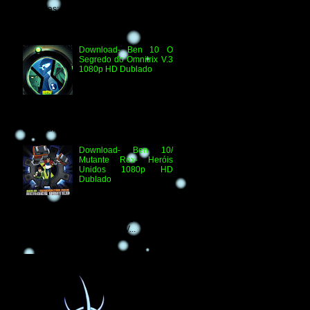
Técnicas: H.264 1080p HD WEB.DL
Áudio- Streaming 2.0 Dublado Ben 10
Versus...
Download- Ben 10 O
Segredo do Omnitrix V.3
1080p HD Dublado
Especificações
Técnicas: Arquivo
Criado e Disponibilizado
pelo Ben 10 Extranet Arquivo
Disponibilizado: Vídeo: H.264 1080p
HD Áudio: HDTV-RI...
Download- Ben 10/
Mutante Rex- Heróis
Unidos 1080p HD
Dublado
Ben 10/ Mutante Rex-
Heróis Unidos 1080p
HD Informações Técnicas: H.264 1080p
HD WEBDL Áudio- TV 2.0 Dublado
Arquivo Original Vídeo: MKV...