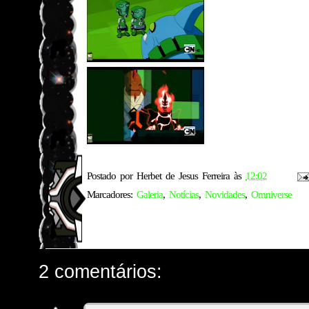
Postado por
Herbet de Jesus Ferreira
às
12:02
Marcadores:
Galeria
,
Notícias
,
Novidades
,
Omniverse
2 comentários: