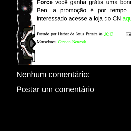
Force
você ganha grátis uma bonita
Ben, a promoção é por tempo li
interessado acesse a loja do CN
aqu
Postado por
Herbet de Jesus Ferreira
às
16:12
Marcadores:
Cartoon Network
Nenhum comentário:
Postar um comentário