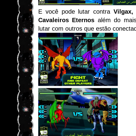
E você pode lutar contra
Vilgax,
Cavaleiros Eternos
além do mais 
lutar com outros que estão conectad