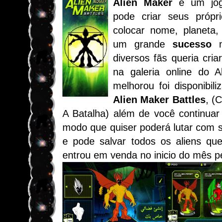
Alien Maker
é um jog
pode criar seus próprio
colocar nome, planeta,
um grande
sucesso
n
diversos fãs queria cria
na galeria online do 
melhorou foi disponibili
Alien Maker Battles
, (
A Batalha) além de você continuar 
modo que quiser poderá lutar com s
e pode salvar todos os aliens que
entrou em venda no inicio do mês pe