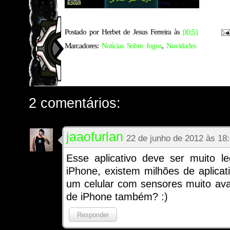
Postado por
Herbet de Jesus Ferreira
às
00:51
Marcadores:
Notícias Sobre Jogos
,
Novidades
2 comentários:
jaaofurlan
22 de junho de 2012 às 18
Esse aplicativo deve ser muito le
iPhone, existem milhões de aplicat
um celular com sensores muito av
de iPhone também? :)
Responder