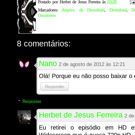
Postado por
Herbet de Jesus Ferreira
às
03:20
Marcadores:
Arquivo de Download
,
Download
,
D
Omniverse
8 comentários:
Nano
2 de agosto de 2012 às 12:21
Olá! Porque eu não posso baixar o
Responder
Respostas
Herbet de Jesus Ferreira
2 de
Eu retirei o episódio em HD 