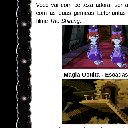
Você vai com certeza adorar ser a
com as duas gêmeas
Ectonurita
s
filme
The Shining.
Magia Oculta - Escada