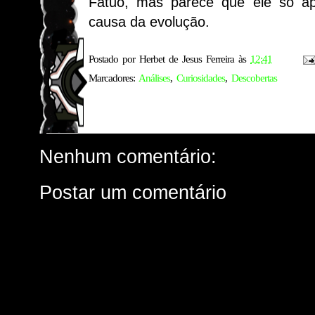
Fátuo, mas parece que ele só a
causa da evolução.
Postado por
Herbet de Jesus Ferreira
às
12:41
Marcadores:
Análises
,
Curiosidades
,
Descobertas
Nenhum comentário:
Postar um comentário