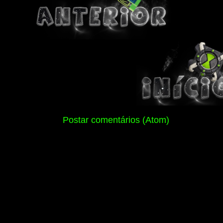
Assinar:
Postar comentários (Atom)