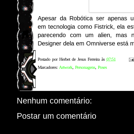
Apesar da Robótica ser apenas 
em tecnologia como Fistrick, ela e
parecendo com um alien, mas n
Designer dela em Omniverse está mu
Postado por
Herbet de Jesus Ferreira
às
07:51
Marcadores:
Artwork
,
Personagens
,
Poses
Nenhum comentário:
Postar um comentário