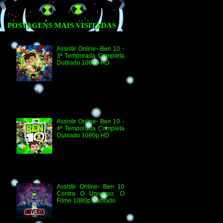
POSTAGENS MAIS VISITADAS
Assistir Online- Ben 10 -
3ª Temporada Completa
Dublado 1080p HD
Agradecimento e
Créditos para Federico
Coria e Aimar Revill
Obs. Até o momento não existe ordem
oficial dos episódios. Esta ordem é de
la...
Assistir Online- Ben 10 -
4ª Temporada Completa
Dublado 1080p HD
Assistir Online Ben 10
Episódio 1080p HD O
Quebra-Férias Assistir
Online Ben 10 Episódio 1080p HD Ben
Delicado Assistir Online B...
Assistir Online- Ben 10
Contra O Universo: O
Filme 1080p Dublado
Ben 10 Contra O
Universo: O Filme 1080p
HD Informações