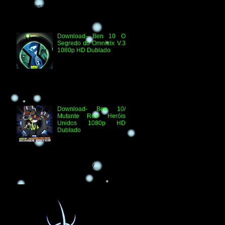
Técnicas: H.264 1080p HD WEB.DL
Áudio- Streaming 2.0 Dublado Ben 10
Versus...
Download- Ben 10 O
Segredo do Omnitrix V.3
1080p HD Dublado
Especificações
Técnicas: Arquivo
Criado e Disponibilizado
pelo Ben 10 Extranet Arquivo
Disponibilizado: Vídeo: H.264 1080p
HD Áudio: HDTV-RI...
Download- Ben 10/
Mutante Rex- Heróis
Unidos 1080p HD
Dublado
Ben 10/ Mutante Rex-
Heróis Unidos 1080p
HD Informações Técnicas: H.264 1080p
HD WEBDL Áudio- TV 2.0 Dublado
Arquivo Original Vídeo: MKV...