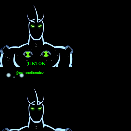
TIKTOK
@extranetbendez