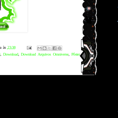
a
às
23:38
d
,
Download
,
Download Arquivos Omniverse
,
Pôster