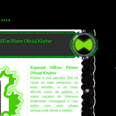
 2014
lEon Pôster Oficial Khyber
Especial VilEon Pôster
Oficial Khyber
Khyber e sua parceira Zed irá
caçar os mais perigosos, os
mais temidos, e os mais
difíceis seres da galáxia, o
maior caçador do Universo
finalmente conseguirá o seu
troféu com este pôster
sensacional oficial e inédito!