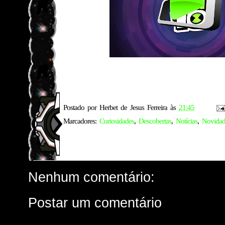
Postado por
Herbet de Jesus Ferreira
às
21:45
Marcadores:
Curiosidades
,
Descobertas
,
Notícias
,
Novidad
Nenhum comentário:
Postar um comentário