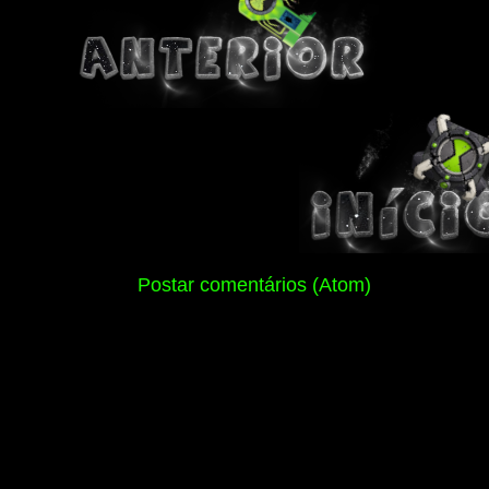
Assinar:
Postar comentários (Atom)