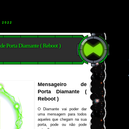
 2022
e Porta Diamante ( Reboot )
Mensageiro de
Porta Diamante (
Reboot )
O Diamante vai poder dar
uma mensagem para todos
aqueles que chegam na sua
porta, pode ou não pode