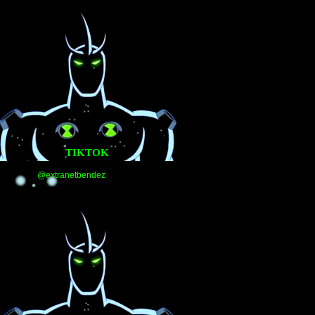
TIKTOK
@extranetbendez