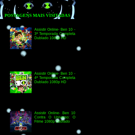
POSTAGENS MAIS VISITADAS
Assistir Online- Ben 10 -
3ª Temporada Completa
Dublado 1080p HD
Agradecimento e
Créditos para Federico
Coria e Aimar Revill
Obs. Até o momento não existe ordem
oficial dos episódios. Esta ordem é de
la...
Assistir Online- Ben 10 -
4ª Temporada Completa
Dublado 1080p HD
Assistir Online Ben 10
Episódio 1080p HD O
Quebra-Férias Assistir
Online Ben 10 Episódio 1080p HD Ben
Delicado Assistir Online B...
Assistir Online- Ben 10
Contra O Universo: O
Filme 1080p Dublado
Ben 10 Contra O
Universo: O Filme 1080p
HD Informações