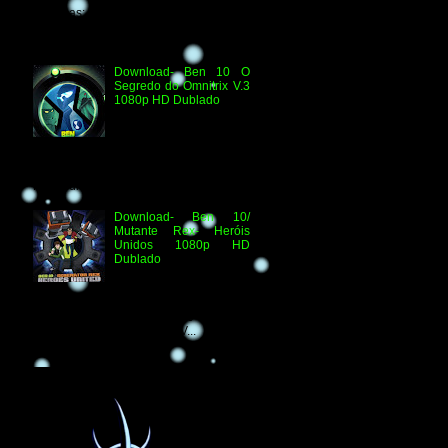
Técnicas: H.264 1080p HD WEB.DL
Áudio- Streaming 2.0 Dublado Ben 10
Versus...
Download- Ben 10 O
Segredo do Omnitrix V.3
1080p HD Dublado
Especificações
Técnicas: Arquivo
Criado e Disponibilizado
pelo Ben 10 Extranet Arquivo
Disponibilizado: Vídeo: H.264 1080p
HD Áudio: HDTV-RI...
Download- Ben 10/
Mutante Rex- Heróis
Unidos 1080p HD
Dublado
Ben 10/ Mutante Rex-
Heróis Unidos 1080p
HD Informações Técnicas: H.264 1080p
HD WEBDL Áudio- TV 2.0 Dublado
Arquivo Original Vídeo: MKV...