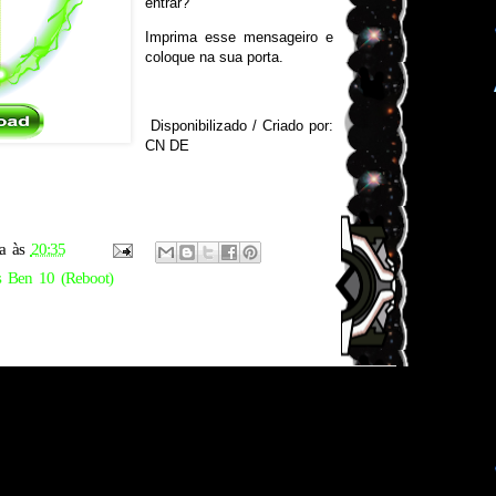
entrar?
Imprima esse mensageiro e
coloque na sua porta.
Disponibilizado / Criado por:
CN DE
a
às
20:35
 Ben 10 (Reboot)