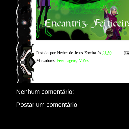
Postado por
Herbet de Jesus Ferreira
às
21:50
Marcadores:
Personagens
,
Vilões
Nenhum comentário:
Postar um comentário