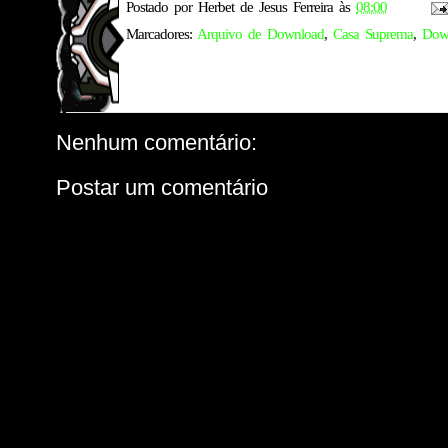
Postado por
Herbet de Jesus Ferreira
às
08:00
Marcadores:
Arquivo de Download
,
Casa Suprema
,
Dow
Nenhum comentário:
Postar um comentário