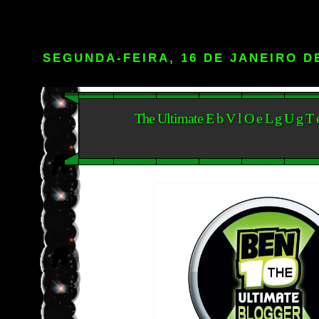
SEGUNDA-FEIRA, 16 DE JANEIRO D
The Ultimate E b V l O e L g U g T e