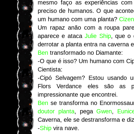
mesmo faço as experiências com 
preciso de humanos. O que aconte
um humano com uma planta?
Cizen
Um rapaz anão com a roupa pare
aparece e ataca
Julie
Ship
, que o
derrotar a planta entra na caverna e 
Ben
transformado no Diamante:
-O que é isso? Um humano com Ci
Cientista:
-Cipó Selvagem? Estou usando u
Flors Verdance eles são as p
impressionante que encontrei.
Ben
se transforma no Enormossau
doutor planta
, pega
Gwen
,
Eunic
Caverna, ele se destransforma e diz
-
Ship
vira nave.