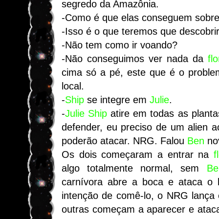
segredo da Amazônia.
-Como é que elas conseguem sobrev
-Isso é o que teremos que descobrir
-Não tem como ir voando?
-Não conseguimos ver nada da
fl
cima só a pé, este que é o proble
local.
-
Ship
se integre em
Julie
.
-
Julie
Ship
atire em todas as planta
defender, eu preciso de um alien 
poderão atacar. NRG. Falou
Ben
no
Os dois começaram a entrar na
f
algo totalmente normal, sem
Be
carnívora abre a boca e ataca 
intenção de comê-lo, o NRG lança 
outras começam a aparecer e ataca