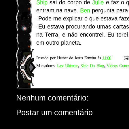
Ship
sai do corpo de
Julie
e faz o 
entram na nave.
Ben
pergunta par
-Pode me explicar o que estava faz
-Eu estava procurando umas cartas
na Terra, e não encontrei. Eu terei
em outro planeta.
Postado por
Herbet de Jesus Ferreira
às
11:00
Marcadores:
Last Ultimate
,
Série Do Blog
,
Vídeos Outro
Nenhum comentário:
Postar um comentário