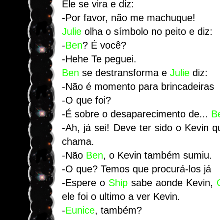
Ele se vira e diz:
-Por favor, não me machuque!
Julie
olha o símbolo no peito e diz:
-
Ben
? É você?
-Hehe Te peguei.
Ben
se destransforma e
Julie
diz:
-Não é momento para brincadeiras
-O que foi?
-É sobre o desaparecimento de...
B
-Ah, já sei! Deve ter sido o Kevi
chama.
-Não
Ben
, o Kevin também sumiu.
-O que? Temos que procurá-los já
-Espere o
Ship
sabe aonde Kevin,
ele foi o ultimo a ver Kevin.
-
Eunice
, também?