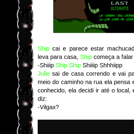
Ship
cai e parece estar machuca
leva para casa,
Ship
começa a fala
-Shiiip
Ship
Ship
Shiiiip Shhhiipp
Julie
sai de casa correndo e vai p
meio do caminho na rua ela pensa e
conhecido, ela decidi ir até o local,
diz:
-Vilgax?