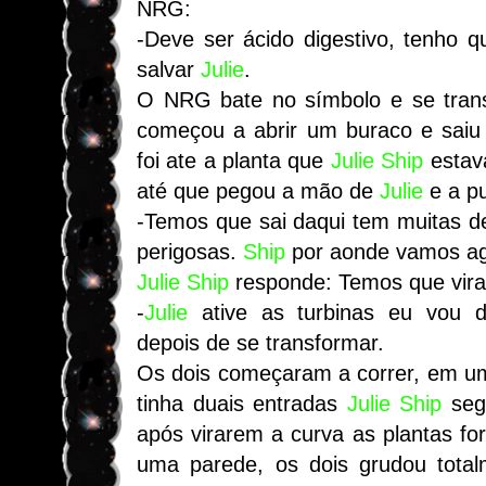
NRG:
-Deve ser ácido digestivo, tenho q
salvar
Julie
.
O NRG bate no símbolo e se tran
começou a abrir um buraco e saiu 
foi ate a planta que
Julie
Ship
estava
até que pegou a mão de
Julie
e a p
-Temos que sai daqui tem muitas d
perigosas.
Ship
por aonde vamos a
Julie
Ship
responde: Temos que virar
-
Julie
ative as turbinas eu vou 
depois de se transformar.
Os dois começaram a correr, em u
tinha duais entradas
Julie
Ship
segu
após virarem a curva as plantas f
uma parede, os dois grudou total