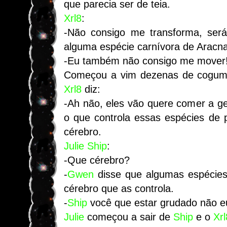
que parecia ser de teia.
Xrl8
:
-Não consigo me transforma, será
alguma espécie carnívora de Aracna 
-Eu também não consigo me mover
Começou a vim dezenas de cogume
Xrl8
diz:
-Ah não, eles vão quere comer a g
o que controla essas espécies de 
cérebro.
Julie
Ship
:
-Que cérebro?
-
Gwen
disse que algumas espécies
cérebro que as controla.
-
Ship
você que estar grudado não eu
Julie
começou a sair de
Ship
e o
Xrl