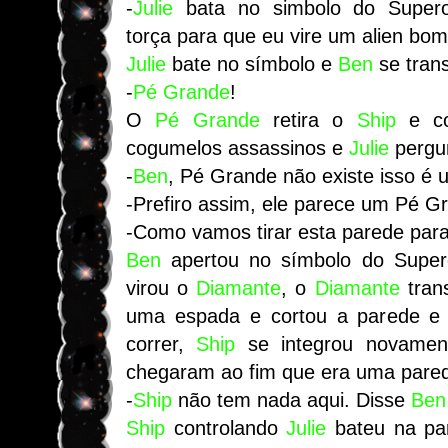
-
Julie
bata no simbolo do Supero
torça para que eu vire um alien bom
Julie
bate no símbolo e
Ben
se trans
-
Pé Grande
!
O
Pé Grande
retira o
Ship
e co
cogumelos assassinos e
Julie
pergu
-
Ben
, Pé Grande não existe isso é
-Prefiro assim, ele parece um Pé G
-Como vamos tirar esta parede par
Ben
apertou no símbolo do Super
virou o
Diamante
, o
Diamante
tran
uma espada e cortou a parede e
correr,
Ship
se integrou novame
chegaram ao fim que era uma pared
-
Ship
não tem nada aqui. Disse
Ben
Ship
controlando
Julie
bateu na pa