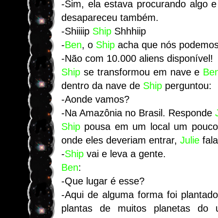
-Sim, ela estava procurando algo e
desapareceu também.
-Shiiiip
Ship
Shhhiip
-
Ben
, o
Ship
acha que nós podemos 
-Não com 10.000 aliens disponível!
Ship
se transformou em nave e
Be
dentro da nave de
Ship
perguntou:
-Aonde vamos?
-Na Amazônia no Brasil. Responde
Ship
pousa em um local um pouco a
onde eles deveriam entrar,
Julie
fala
-
Ship
vai e leva a gente.
Ben
:
-Que lugar é esse?
-Aqui de alguma forma foi plantad
plantas de muitos planetas do 