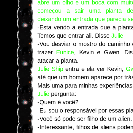
abre um olho e um boca com muito
começou a sair uma planta de
deixando um entrada que parecia s
-Esta vendo a entrada que a plant
Temos que entrar ali. Disse
Julie
-Vou desviar o mostro do caminho 
trazer
Eunice
, Kevin e Gwen. Di
atacar a planta.
Julie
Ship
entra e ela ver Kevin,
G
até que um homem aparece por trás 
Mais uma para minhas experiências.
Julie
pergunta:
-Quem é você?
-Eu sou o responsável por essas pla
-Você só pode ser filho de um alien.
-Interessante, filhos de aliens pode