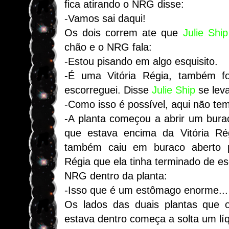
fica atirando o NRG disse:
-Vamos sai daqui!
Os dois correm ate que
Julie
Ship
chão e o NRG fala:
-Estou pisando em algo esquisito.
-É uma Vitória Régia, também fo
escorreguei. Disse
Julie
Ship
se lev
-Como isso é possível, aqui não te
-A planta começou a abrir um bur
que estava encima da Vitória Ré
também caiu em buraco aberto p
Régia que ela tinha terminado de es
NRG dentro da planta:
-Isso que é um estômago enorme...
Os lados das duais plantas qu
estava dentro começa a solta um líq