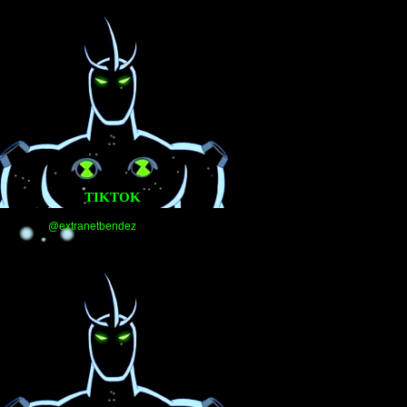
TIKTOK
@extranetbendez