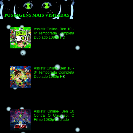
POSTAGENS MAIS VISITADAS
Assistir Online- Ben 10 -
4ª Temporada Completa
Dublado 1080p HD
Assistir Online Ben 10
Episódio 1080p HD O
Quebra-Férias Assistir
Online Ben 10 Episódio 1080p HD Ben
Delicado Assistir Online B...
Assistir Online- Ben 10 -
3ª Temporada Completa
Dublado 1080p HD
Agradecimento e
Créditos para Federico
Coria e Aimar Revill
Obs. Até o momento não existe ordem
oficial dos episódios. Esta ordem é de
la...
Assistir Online- Ben 10
Contra O Universo: O
Filme 1080p Dublado
Ben 10 Contra O
Universo: O Filme 1080p
HD Informações