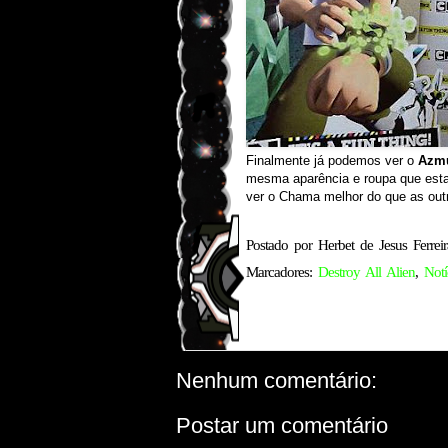
Finalmente já podemos ver o
Azm
mesma aparência e roupa que es
ver o Chama melhor do que as out
Postado por
Herbet de Jesus Ferreir
Marcadores:
Destroy All Alien
,
Notí
Nenhum comentário:
Postar um comentário