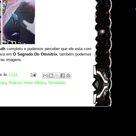
uth
completo e podemos perceber que ele esta com
tava em
O Segredo Do Omnitrix
, também podemos
ras imagens.
a
às
13:11
cias
,
Notícias Sobre Filmes
,
Novidades