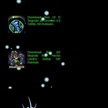
Técnicas: H.264 1080p HD WEB.DL
Áudio- Streaming 2.0 Dublado Ben 10
Versus...
Download- Ben 10 O
Segredo do Omnitrix V.3
1080p HD Dublado
Especificações
Técnicas: Arquivo
Criado e Disponibilizado
pelo Ben 10 Extranet Arquivo
Disponibilizado: Vídeo: H.264 1080p
HD Áudio: HDTV-RI...
Download- Ben 10/
Mutante Rex- Heróis
Unidos 1080p HD
Dublado
Ben 10/ Mutante Rex-
Heróis Unidos 1080p
HD Informações Técnicas: H.264 1080p
HD WEBDL Áudio- TV 2.0 Dublado
Arquivo Original Vídeo: MKV...