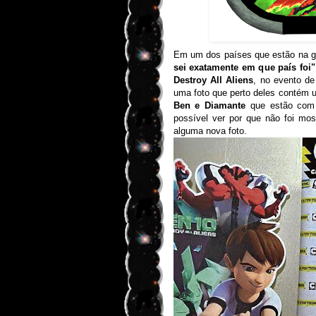
Em um dos países que estão na g
sei exatamente em que país foi"
Destroy All Aliens
, no evento de
uma foto que perto deles contém 
Ben e Diamante
que estão com s
possível ver por que não foi mos
alguma nova foto.