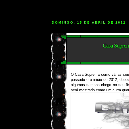
DOMINGO, 15 DE ABRIL DE 2012
Casa Suprema
O Casa Suprema como várias coisas
passado e o inicio de 2012, depoi
algumas semana chega no seu fin
será mostrado como um curta quan