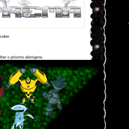
ceber
her o próximo alienígena.