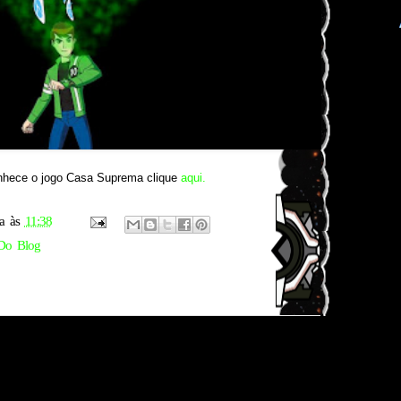
onhece o jogo Casa Suprema clique
aqui.
a
às
11:38
Do Blog