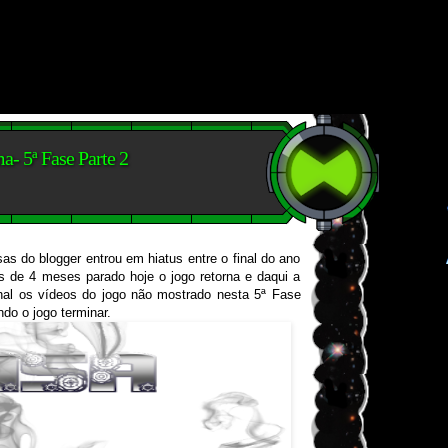
- 5ª Fase Parte 2
 do blogger entrou em hiatus entre o final do ano
s de 4 meses parado hoje o jogo retorna e daqui a
al os vídeos do jogo não mostrado nesta 5ª Fase
do o jogo terminar.