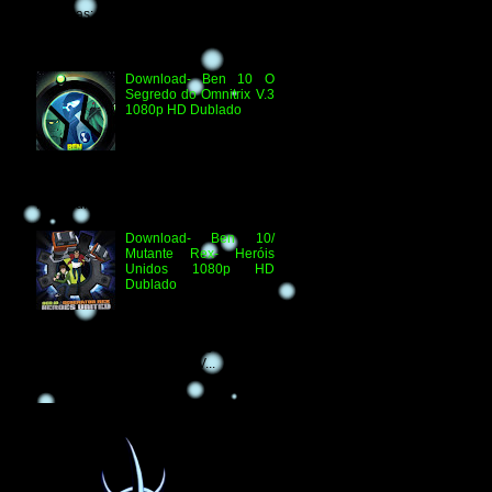
Técnicas: H.264 1080p HD WEB.DL
Áudio- Streaming 2.0 Dublado Ben 10
Versus...
Download- Ben 10 O
Segredo do Omnitrix V.3
1080p HD Dublado
Especificações
Técnicas: Arquivo
Criado e Disponibilizado
pelo Ben 10 Extranet Arquivo
Disponibilizado: Vídeo: H.264 1080p
HD Áudio: HDTV-RI...
Download- Ben 10/
Mutante Rex- Heróis
Unidos 1080p HD
Dublado
Ben 10/ Mutante Rex-
Heróis Unidos 1080p
HD Informações Técnicas: H.264 1080p
HD WEBDL Áudio- TV 2.0 Dublado
Arquivo Original Vídeo: MKV...