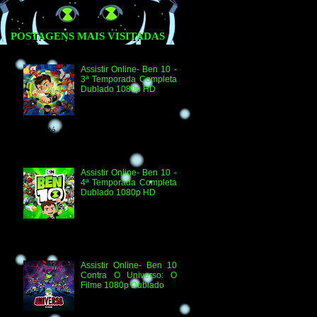
POSTAGENS MAIS VISITADAS
Assistir Online- Ben 10 -
3ª Temporada Completa
Dublado 1080p HD
Agradecimento e
Créditos para Federico
Coria e Aimar Revill
Obs. Até o momento não existe ordem
oficial dos episódios. Esta ordem é de
la...
Assistir Online- Ben 10 -
4ª Temporada Completa
Dublado 1080p HD
Assistir Online Ben 10
Episódio 1080p HD O
Quebra-Férias Assistir
Online Ben 10 Episódio 1080p HD Ben
Delicado Assistir Online B...
Assistir Online- Ben 10
Contra O Universo: O
Filme 1080p Dublado
Ben 10 Contra O
Universo: O Filme 1080p
HD Informações