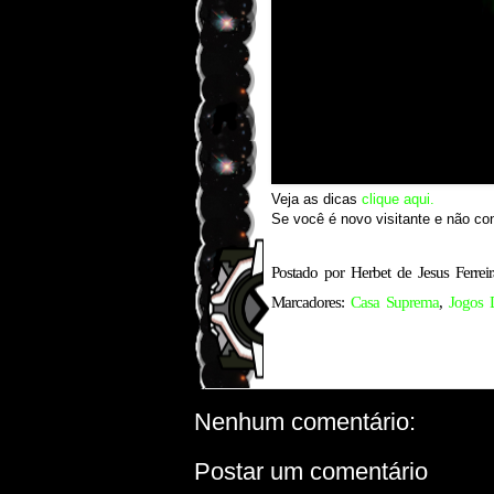
Veja as dicas
clique aqui.
Se você é novo visitante e não c
Postado por
Herbet de Jesus Ferreir
Marcadores:
Casa Suprema
,
Jogos 
Nenhum comentário:
Postar um comentário