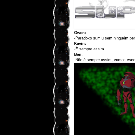
Gwen:
-Paradoxo sumiu sem ninguém per
Kevin:
-É sempre assim
Ben:
-Não é sempre assim, vamos escol