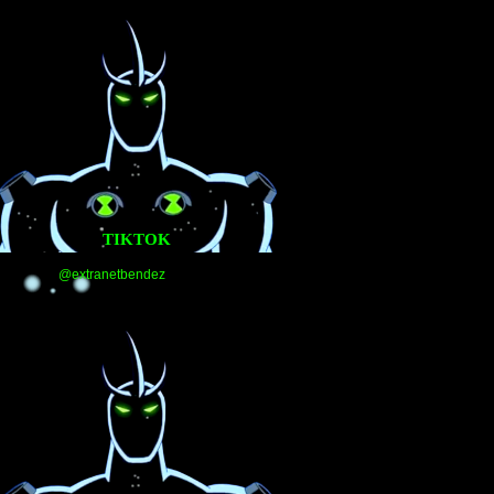
TIKTOK
@extranetbendez