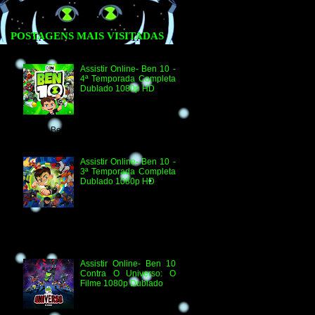
POSTAGENS MAIS VISITADAS
Assistir Online- Ben 10 -
4ª Temporada Completa
Dublado 1080p HD
Assistir Online Ben 10
Episódio 1080p HD O
Quebra-Férias Assistir
Online Ben 10 Episódio 1080p HD Ben
Delicado Assistir Online B...
Assistir Online- Ben 10 -
3ª Temporada Completa
Dublado 1080p HD
Agradecimento e
Créditos para Federico
Coria e Aimar Revill
Obs. Até o momento não existe ordem
oficial dos episódios. Esta ordem é de
la...
Assistir Online- Ben 10
Contra O Universo: O
Filme 1080p Dublado
Ben 10 Contra O
Universo: O Filme 1080p
HD Informações