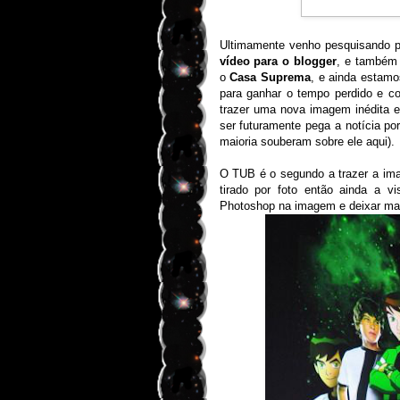
Ultimamente venho pesquisando p
vídeo para o blogger
, e também 
o
Casa Suprema
, e ainda estam
para ganhar o tempo perdido e co
trazer uma nova imagem inédita 
ser futuramente pega a notícia p
maioria souberam sobre ele aqui).
O TUB é o segundo a trazer a imag
tirado por foto então ainda a v
Photoshop na imagem e deixar mais 