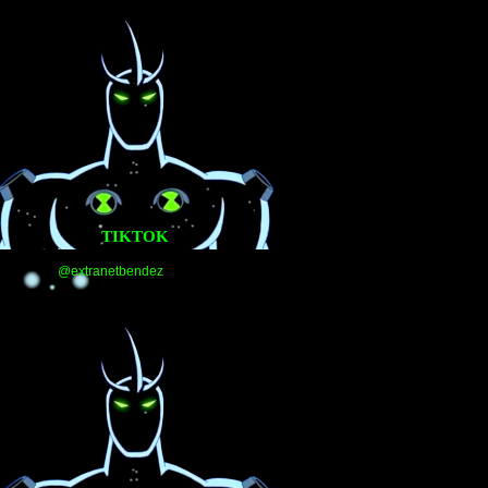
TIKTOK
@extranetbendez