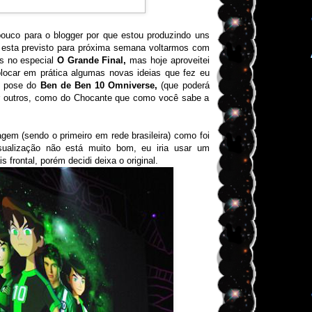
ouco para o blogger por que estou produzindo uns
esta previsto para próxima semana voltarmos com
os no especial
O Grande Final,
mas hoje aproveitei
locar em prática algumas novas ideias que fez eu
e pose do
Ben de Ben 10 Omniverse,
(que poderá
or outros, como do Chocante que como você sabe a
em (sendo o primeiro em rede brasileira) como foi
isualização não está muito bom, eu iria usar um
frontal, porém decidi deixa o original.