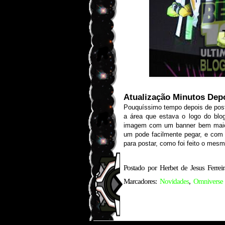
Atualização Minutos Dep
Pouquíssimo tempo depois de post
a área que estava o logo do blogg
imagem com um banner bem maior
um pode facilmente pegar, e com 
para postar, como foi feito o mes
Postado por
Herbet de Jesus Ferreir
Marcadores:
Novidades
,
Omniverse