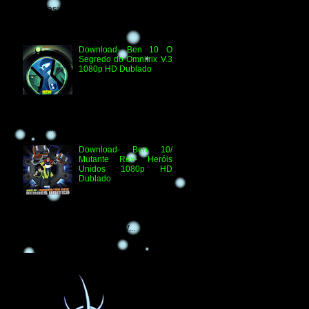
Técnicas: H.264 1080p HD WEB.DL
Áudio- Streaming 2.0 Dublado Ben 10
Versus...
Download- Ben 10 O
Segredo do Omnitrix V.3
1080p HD Dublado
Especificações
Técnicas: Arquivo
Criado e Disponibilizado
pelo Ben 10 Extranet Arquivo
Disponibilizado: Vídeo: H.264 1080p
HD Áudio: HDTV-RI...
Download- Ben 10/
Mutante Rex- Heróis
Unidos 1080p HD
Dublado
Ben 10/ Mutante Rex-
Heróis Unidos 1080p
HD Informações Técnicas: H.264 1080p
HD WEBDL Áudio- TV 2.0 Dublado
Arquivo Original Vídeo: MKV...