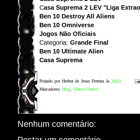
C
asa Suprema 2 LEV "Liga Extrao
Ben 10 Destroy All Aliens
Ben 10 Omniverse
Jogos Não Oficiais
Categoria:
Grande Final
Ben 10 Ultimate Alien
Casa Suprema
Postado por
Herbet de Jesus Ferreira
às
18:03
Marcadores:
Blog
,
Vídeos Outros
Nenhum comentário:
Postar um comentário