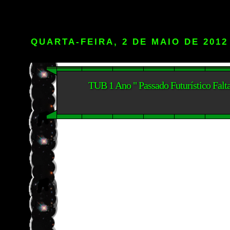
QUARTA-FEIRA, 2 DE MAIO DE 2012
TUB 1 Ano " Passado Futurístico Falt