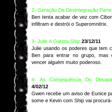
2- Geração Da Desintegração Parte
Ben tenta acabar de vez com Cibo
infiltram e destrói o Superomnitrix.
3- Julie A Garota Ship
23/12/11
Julie usando os poderes que tem 
Ben para entrar no grupo, mas e
vencer alguém muito poderoso.
4- As Consequência Do Desapa
4/02/12
Gwen recebe um aviso de Eunice pa
some e Kevin com Ship vai procurá-