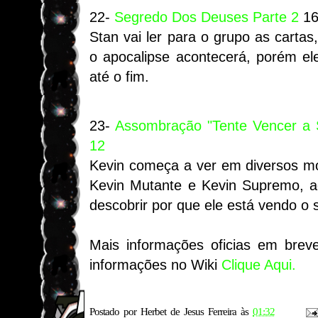
22-
Segredo Dos Deuses Parte 2
16
Stan vai ler para o grupo as cart
o apocalipse acontecerá, porém el
até o fim.
23-
Assombração "Tente Vencer a Si
12
Kevin começa a ver em diversos m
Kevin Mutante e Kevin Supremo, a
descobrir por que ele está vendo o
Mais informações oficias em brev
informações no Wiki
Clique Aqui.
Postado por
Herbet de Jesus Ferreira
às
01:32