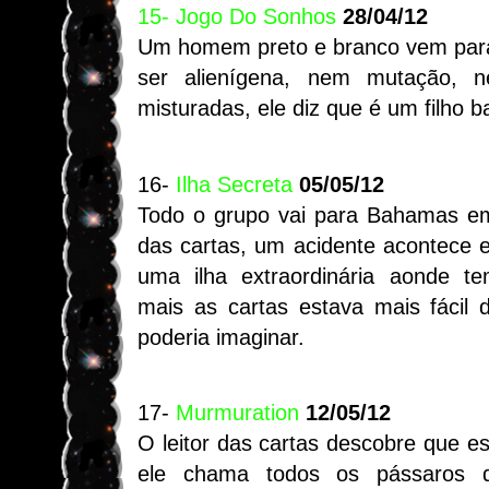
15- Jogo Do Sonhos
28/04/12
Um homem preto e branco vem para 
ser alienígena, nem mutação, n
misturadas, ele diz que é um filho b
16-
Ilha Secreta
05/05/12
Todo o grupo vai para Bahamas e
das cartas, um acidente acontece 
uma ilha extraordinária aonde te
mais as cartas estava mais fácil
poderia imaginar.
17-
Murmuration
12/05/12
O leitor das cartas descobre que e
ele chama todos os pássaros 