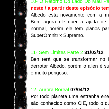
10- O Retorno Do Lado Do Mau Pa
neste
/ a partir deste episódio te
Albedo esta novamente com a m
Ben, agora ele quer a ajuda de 
normal, porém ele tem planos pa
SuperOmnitrix Supremo.
11- Sem Limites Parte 2
31/03/12
Ben terá que se transformar no
derrotar Albedo, porém o alien é s
é muito perigoso.
12- Aurora Boreal
07/04/12
Por todo planeta uma estranha ene
são conhecido como CIE, todo o qu