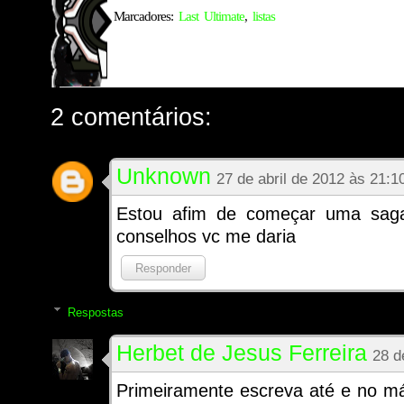
Marcadores:
Last Ultimate
,
listas
2 comentários:
Unknown
27 de abril de 2012 às 21:1
Estou afim de começar uma sag
conselhos vc me daria
Responder
Respostas
Herbet de Jesus Ferreira
28 d
Primeiramente escreva até e no má