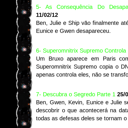
5- As Consequência Do Desapa
11/02/12
Ben, Julie e Ship vão finalmente at
Eunice e Gwen desapareceu.
6- Superomnitrix Supremo Controla
Um Bruxo aparece em Paris com
Superomnitrix Supremo copia o D
apenas controla eles, não se transf
7- Descubra o Segredo Parte 1
25/
Ben, Gwen, Kevin, Eunice e Julie s
descobrir o que acontecerá na da
todas as defesas deles se tornam o 