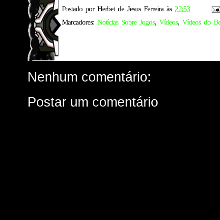
Postado por
Herbet de Jesus Ferreira
às
22:53
Marcadores:
Notícias Sobre Jogos
,
Vídeos
,
Vídeos do B
Nenhum comentário:
Postar um comentário