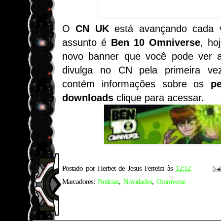
O
CN UK
está avançando cada 
assunto é
Ben 10 Omniverse
, ho
novo banner que você pode ver a
divulga no CN pela primeira ve
contém informações sobre os
p
downloads
clique para acessar.
Postado por
Herbet de Jesus Ferreira
às
12:12
Marcadores:
Notícias
,
Novidades
,
Omniverse