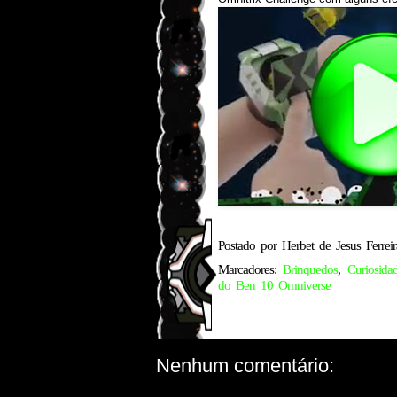
Postado por
Herbet de Jesus Ferreir
Marcadores:
Brinquedos
,
Curiosida
do Ben 10 Omniverse
Nenhum comentário: