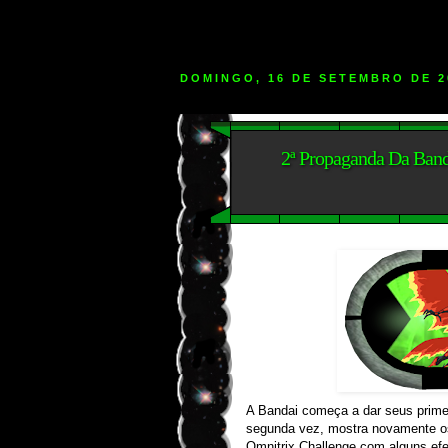
DOMINGO, 16 DE SETEMBRO DE 2
2ª Propaganda Da Ban
A Bandai começa a dar seus prime
segunda vez, mostra novamente os 
Omnitrix Challenge com alguns efe