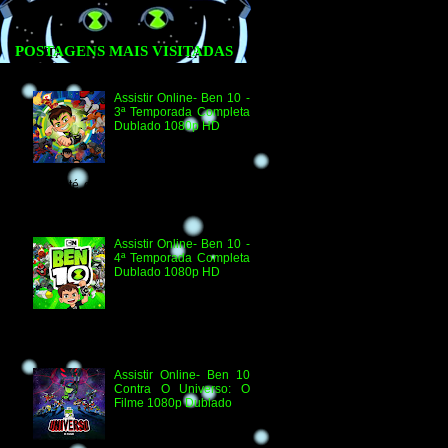
POSTAGENS MAIS VISITADAS
Assistir Online- Ben 10 -
3ª Temporada Completa
Dublado 1080p HD
Agradecimento e
Créditos para Federico
Coria e Aimar Revill
Obs. Até o momento não existe ordem
oficial dos episódios. Esta ordem é de
la...
Assistir Online- Ben 10 -
4ª Temporada Completa
Dublado 1080p HD
Assistir Online Ben 10
Episódio 1080p HD O
Quebra-Férias Assistir
Online Ben 10 Episódio 1080p HD Ben
Delicado Assistir Online B...
Assistir Online- Ben 10
Contra O Universo: O
Filme 1080p Dublado
Ben 10 Contra O
Universo: O Filme 1080p
HD Informações