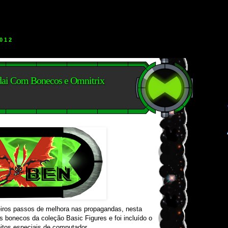
012
dai Com Bonecos e Omnitrix
iros passos de melhora nas propagandas, nesta
bonecos da coleção Basic Figures e foi incluído o
itos especiais de computador.