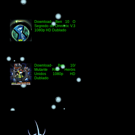
Técnicas: H.264 1080p HD WEB.DL
Áudio- Streaming 2.0 Dublado Ben 10
Versus...
Download- Ben 10 O
Segredo do Omnitrix V.3
1080p HD Dublado
Especificações
Técnicas: Arquivo
Criado e Disponibilizado
pelo Ben 10 Extranet Arquivo
Disponibilizado: Vídeo: H.264 1080p
HD Áudio: HDTV-RI...
Download- Ben 10/
Mutante Rex- Heróis
Unidos 1080p HD
Dublado
Ben 10/ Mutante Rex-
Heróis Unidos 1080p
HD Informações Técnicas: H.264 1080p
HD WEBDL Áudio- TV 2.0 Dublado
Arquivo Original Vídeo: MKV...