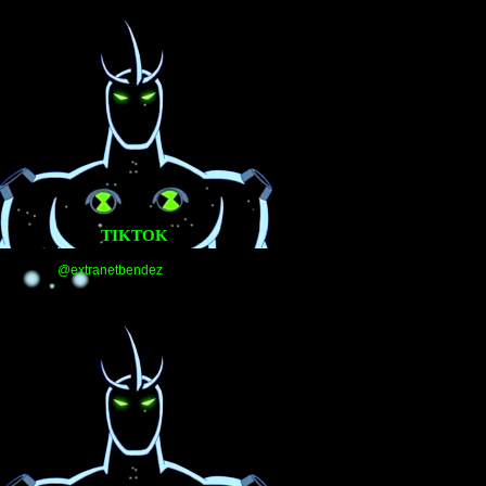
TIKTOK
@extranetbendez