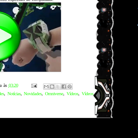
a
às
03:20
des
,
Notícias
,
Novidades
,
Omniverse
,
Vídeos
,
Vídeos