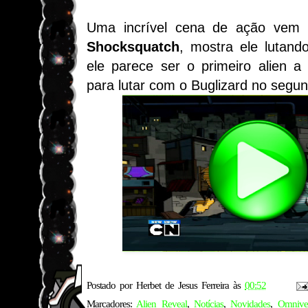
Uma incrível cena de ação vem
Shocksquatch
, mostra ele lutan
ele parece ser o primeiro alien a
para lutar com o Buglizard no segun
Postado por
Herbet de Jesus Ferreira
às
00:52
Marcadores:
Alien Reveal
,
Notícias
,
Novidades
,
Omnive