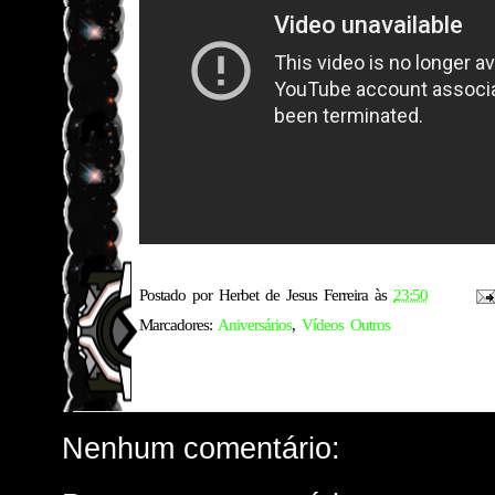
Postado por
Herbet de Jesus Ferreira
às
23:50
Marcadores:
Aniversários
,
Vídeos Outros
Nenhum comentário: