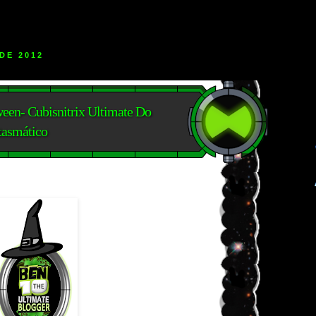
DE 2012
een- Cubisnitrix Ultimate Do
tasmático