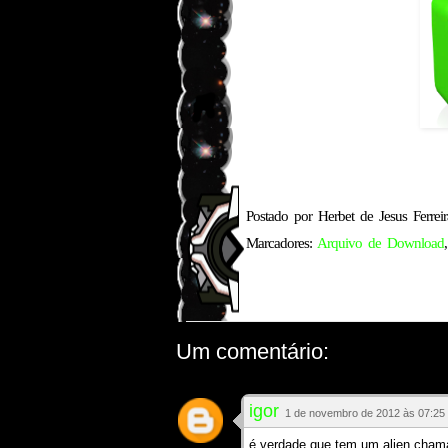
Postado por
Herbet de Jesus Ferreir
Marcadores:
Arquivo de Download
Um comentário:
igor
1 de novembro de 2012 às 07:25
é verdade que tem um alien chama