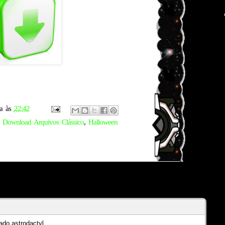
a
às
22:42
,
Download Arquivos Clássico
,
Halloween
do astrodactyl