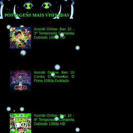
POSTAGENS MAIS VISITADAS
Assistir Online- Ben 10 -
3ª Temporada Completa
Dublado 1080p HD
Agradecimento e
Créditos para Federico
Coria e Aimar Revill
Obs. Até o momento não existe ordem
oficial dos episódios. Esta ordem é de
la...
Assistir Online- Ben 10
Contra O Universo: O
Filme 1080p Dublado
Ben 10 Contra O
Universo: O Filme 1080p
HD Informações
Técnicas: H.264 1080p HD WEB.DL
Áudio- Streaming 2.0 Dublado Ben 10
Versus...
Assistir Online- Ben 10 -
4ª Temporada Completa
Dublado 1080p HD
Assistir Online Ben 10
Episódio 1080p HD O