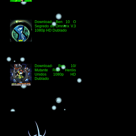
Quebra-Férias Assistir
Online Ben 10 Episódio 1080p HD Ben
Delicado Assistir Online B...
Download- Ben 10 O
Segredo do Omnitrix V.3
1080p HD Dublado
Especificações
Técnicas: Arquivo
Criado e Disponibilizado
pelo Ben 10 Extranet Arquivo
Disponibilizado: Vídeo: H.264 1080p
HD Áudio: HDTV-RI...
Download- Ben 10/
Mutante Rex- Heróis
Unidos 1080p HD
Dublado
Ben 10/ Mutante Rex-
Heróis Unidos 1080p
HD Informações Técnicas: H.264 1080p
HD WEBDL Áudio- TV 2.0 Dublado
Arquivo Original Vídeo: MKV...