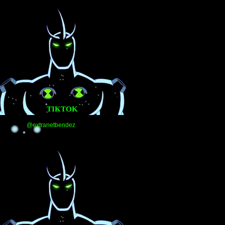
TIKTOK
@extranetbendez