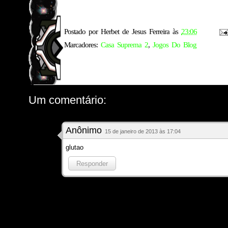
Postado por
Herbet de Jesus Ferreira
às
23:06
Marcadores:
Casa Suprema 2
,
Jogos Do Blog
Um comentário:
Anônimo
15 de janeiro de 2013 às 17:04
glutao
Responder