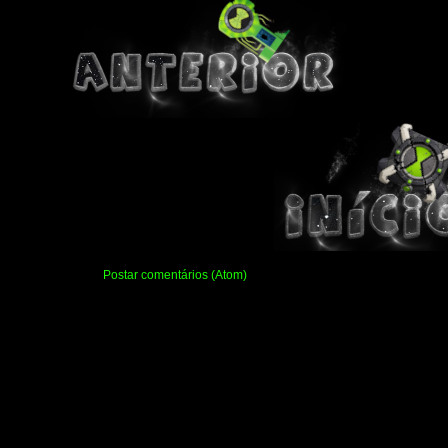
Assinar:
Postar comentários (Atom)