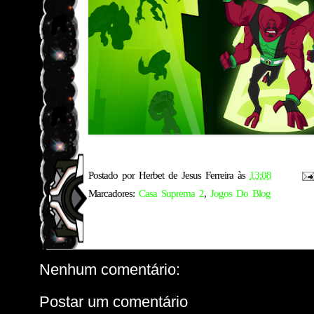
Postado por
Herbet de Jesus Ferreira
às
13:08
Marcadores:
Casa Suprema 2
,
Jogos Do Blog
Nenhum comentário:
Postar um comentário