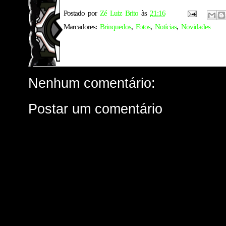
Postado por
Zé Luiz Brito
às
21:16
Marcadores:
Brinquedos
,
Fotos
,
Notícias
,
Novidades
Nenhum comentário:
Postar um comentário