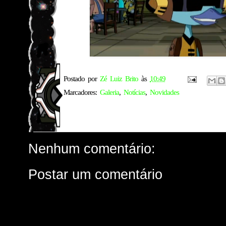
Postado por
Zé Luiz Brito
às
10:49
Marcadores:
Galeria
,
Notícias
,
Novidades
Nenhum comentário:
Postar um comentário