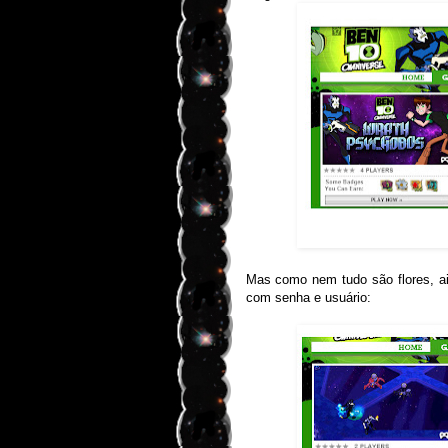
Mas como nem tudo são flores, ai
com senha e usuário: