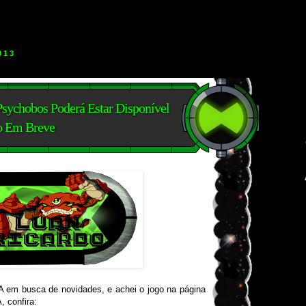
013
chobos Poderá Estar Disponível
o Em Breve
 em busca de novidades, e achei o jogo na página
 confira: