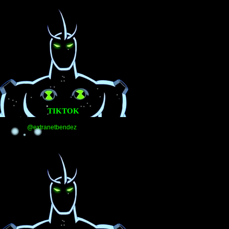
TIKTOK
@extranetbendez