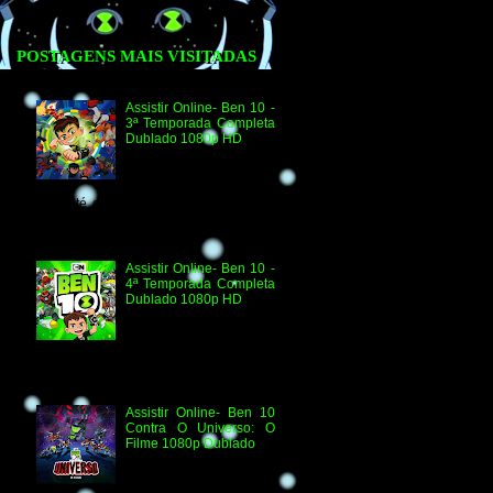
POSTAGENS MAIS VISITADAS
Assistir Online- Ben 10 -
3ª Temporada Completa
Dublado 1080p HD
Agradecimento e
Créditos para Federico
Coria e Aimar Revill
Obs. Até o momento não existe ordem
oficial dos episódios. Esta ordem é de
la...
Assistir Online- Ben 10 -
4ª Temporada Completa
Dublado 1080p HD
Assistir Online Ben 10
Episódio 1080p HD O
Quebra-Férias Assistir
Online Ben 10 Episódio 1080p HD Ben
Delicado Assistir Online B...
Assistir Online- Ben 10
Contra O Universo: O
Filme 1080p Dublado
Ben 10 Contra O
Universo: O Filme 1080p
HD Informações