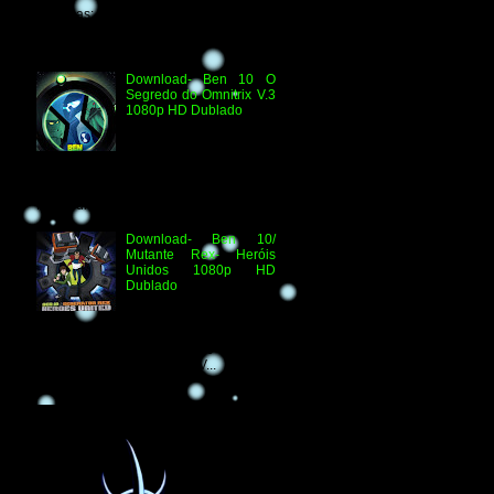
Técnicas: H.264 1080p HD WEB.DL
Áudio- Streaming 2.0 Dublado Ben 10
Versus...
Download- Ben 10 O
Segredo do Omnitrix V.3
1080p HD Dublado
Especificações
Técnicas: Arquivo
Criado e Disponibilizado
pelo Ben 10 Extranet Arquivo
Disponibilizado: Vídeo: H.264 1080p
HD Áudio: HDTV-RI...
Download- Ben 10/
Mutante Rex- Heróis
Unidos 1080p HD
Dublado
Ben 10/ Mutante Rex-
Heróis Unidos 1080p
HD Informações Técnicas: H.264 1080p
HD WEBDL Áudio- TV 2.0 Dublado
Arquivo Original Vídeo: MKV...