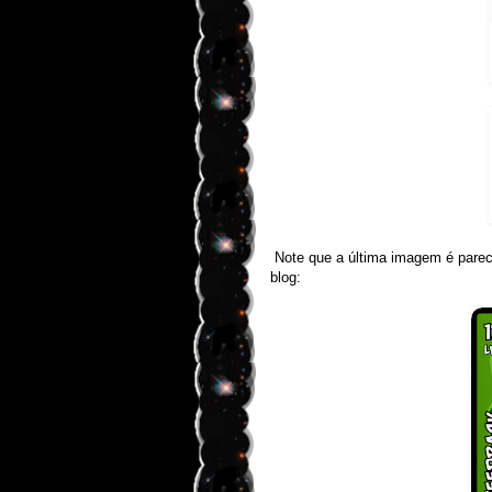
Note que a última imagem é parec
blog: