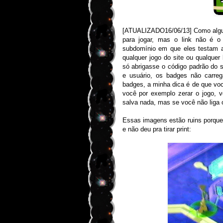
[ATUALIZADO16/06/13] Como alguns
para jogar, mas o link não é 
subdomínio em que eles testam a
qualquer jogo do site ou qualquer
só abrigasse o código padrão do 
e usuário, os badges não carre
badges, a minha dica é de que voc
você por exemplo zerar o jogo,
salva nada, mas se você não liga 
Essas imagens estão ruins porque 
e não deu pra tirar print: