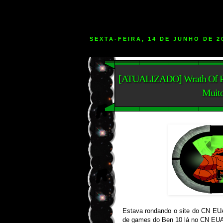
SEXTA-FEIRA, 14 DE JUNHO DE 2
[ATUALIZADO] Wrath Of Psy
Muit
Estava rondando o site do CN EUA
de games do Ben 10 lá no CN EUA,