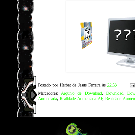
Postado por
Herbet de Jesus Ferreira
às
22:58
Marcadores:
Arquivo de Download
,
Download
,
Dow
Aumentada
,
Realidade Aumentada AF
,
Realidade Aument