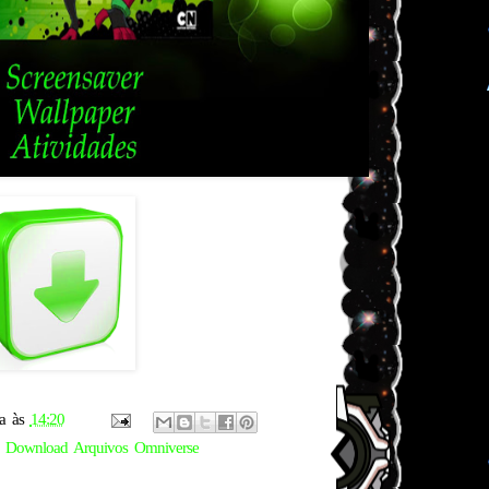
a
às
14:20
,
Download Arquivos Omniverse