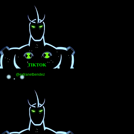
TIKTOK
@extranetbendez