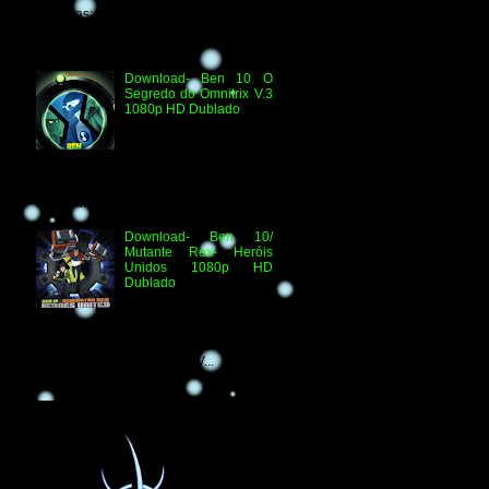
Técnicas: H.264 1080p HD WEB.DL
Áudio- Streaming 2.0 Dublado Ben 10
Versus...
Download- Ben 10 O
Segredo do Omnitrix V.3
1080p HD Dublado
Especificações
Técnicas: Arquivo
Criado e Disponibilizado
pelo Ben 10 Extranet Arquivo
Disponibilizado: Vídeo: H.264 1080p
HD Áudio: HDTV-RI...
Download- Ben 10/
Mutante Rex- Heróis
Unidos 1080p HD
Dublado
Ben 10/ Mutante Rex-
Heróis Unidos 1080p
HD Informações Técnicas: H.264 1080p
HD WEBDL Áudio- TV 2.0 Dublado
Arquivo Original Vídeo: MKV...