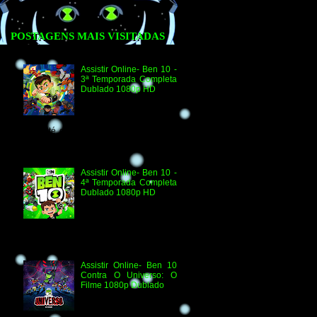
POSTAGENS MAIS VISITADAS
Assistir Online- Ben 10 -
3ª Temporada Completa
Dublado 1080p HD
Agradecimento e
Créditos para Federico
Coria e Aimar Revill
Obs. Até o momento não existe ordem
oficial dos episódios. Esta ordem é de
la...
Assistir Online- Ben 10 -
4ª Temporada Completa
Dublado 1080p HD
Assistir Online Ben 10
Episódio 1080p HD O
Quebra-Férias Assistir
Online Ben 10 Episódio 1080p HD Ben
Delicado Assistir Online B...
Assistir Online- Ben 10
Contra O Universo: O
Filme 1080p Dublado
Ben 10 Contra O
Universo: O Filme 1080p
HD Informações