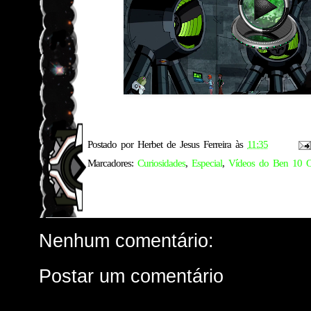
Postado por
Herbet de Jesus Ferreira
às
11:35
Marcadores:
Curiosidades
,
Especial
,
Vídeos do Ben 10 O
Nenhum comentário:
Postar um comentário