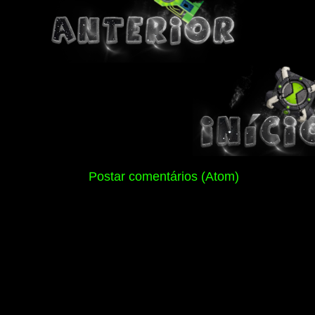
Assinar:
Postar comentários (Atom)