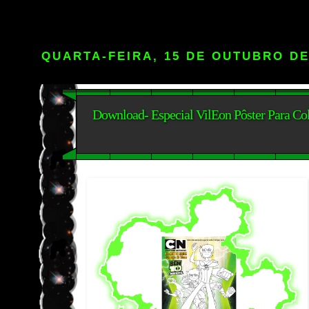
QUARTA-FEIRA, 15 DE OUTUBRO DE
Download- Especial VilEon Pôster Para Co