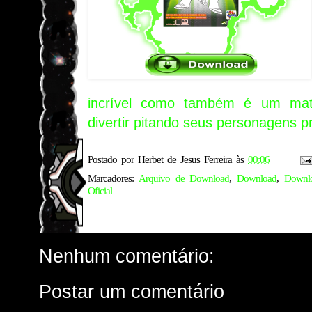
incrível como também é um mate
divertir pitando seus personagens pr
Postado por
Herbet de Jesus Ferreira
às
00:06
Marcadores:
Arquivo de Download
,
Download
,
Downlo
Oficial
Nenhum comentário:
Postar um comentário