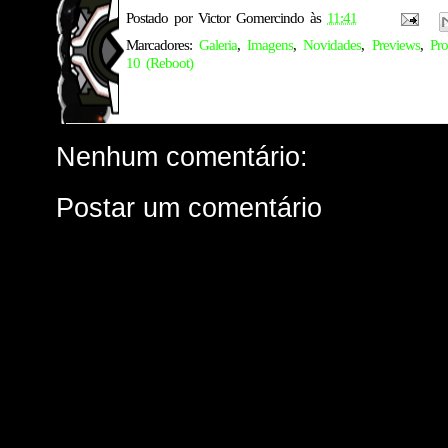
Postado por
Victor Gomercindo
às
11:41
Marcadores:
Galeria
,
Imagens
,
Novidades
,
Previews
,
Pr
10 (Reboot)
Nenhum comentário:
Postar um comentário