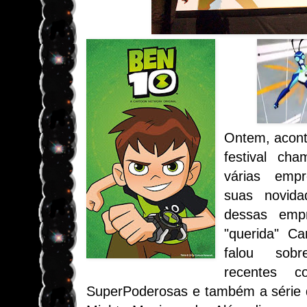
Ontem, acont
festival ch
várias emp
suas novid
dessas emp
"querida" Ca
falou sobr
recentes 
SuperPoderosas e também a série d