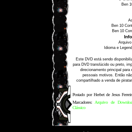
Ben 1
Ad
Ben 10 Cont
Ben 10 Cont
Inf
Arquivo
Idioma e Legend
Este DVD está sendo disponibili
para DVD translúcido ou preto, imp
direcionamento principal para
pessoais motivos. Então não 
compartilhado a venda de piratar
Postado por
Herbet de Jesus Ferreir
Marcadores:
Arquivo de Downlo
Clássico