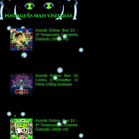
POSTAGENS MAIS VISITADAS
Assistir Online- Ben 10 -
3ª Temporada Completa
Dublado 1080p HD
Agradecimento e
Créditos para Federico
Coria e Aimar Revill
Obs. Até o momento não existe ordem
oficial dos episódios. Esta ordem é de
la...
Assistir Online- Ben 10
Contra O Universo: O
Filme 1080p Dublado
Ben 10 Contra O
Universo: O Filme 1080p
HD Informações
Técnicas: H.264 1080p HD WEB.DL
Áudio- Streaming 2.0 Dublado Ben 10
Versus...
Assistir Online- Ben 10 -
4ª Temporada Completa
Dublado 1080p HD
Assistir Online Ben 10
Episódio 1080p HD O