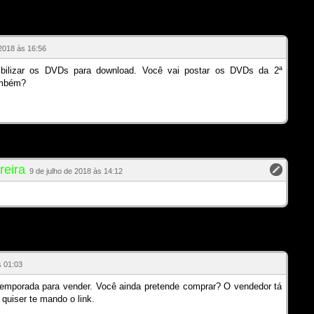
 2018 às 16:56
nibilizar os DVDs para download. Você vai postar os DVDs da 2ª
ambém?
reira
9 de julho de 2018 às 14:12
s 01:03
emporada para vender. Você ainda pretende comprar? O vendedor tá
quiser te mando o link.