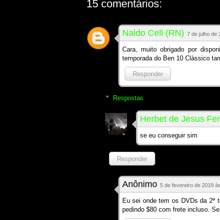
15 comentários:
Naldo Cell (RN)
7 de julho de
Cara, muito obrigado por dispo
temporada do Ben 10 Clássico t
Responder
Respostas
Herbet de Jesus Fer
se eu conseguir sim
Responder
Anônimo
5 de fevereiro de 2019 à
Eu sei onde tem os DVDs da 2ª t
pedindo $80 com frete incluso. Se 