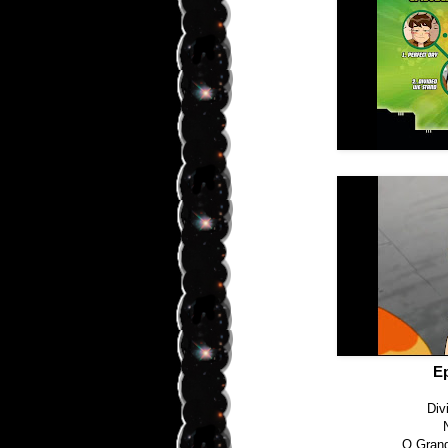
E
Div
O Grand