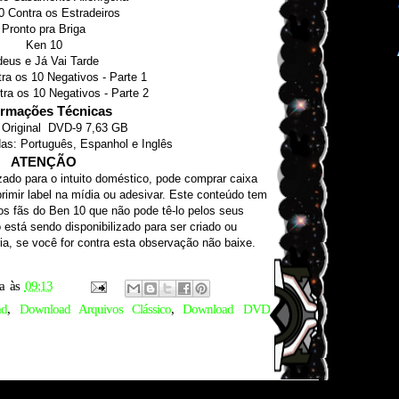
0 Contra os Estradeiros
Pronto pra Briga
Ken 10
eus e Já Vai Tarde
ra os 10 Negativos - Parte 1
ra os 10 Negativos - Parte 2
ormações Técnicas
 Original DVD-9 7,63 GB
as: Português, Espanhol e Inglês
ATENÇÃO
zado para o intuito doméstico, pode comprar caixa
rimir label na mídia ou adesivar. Este conteúdo tem
 os fãs do Ben 10 que não pode tê-lo pelos seus
está sendo disponibilizado para ser criado ou
ia, se você for contra esta observação não baixe.
a
às
09:13
ad
,
Download Arquivos Clássico
,
Download DVD