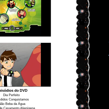
pisódios do DVD
Dia Perfeito
ididos Conquistamos
Não Beba da Água
e Casamento Alienígena