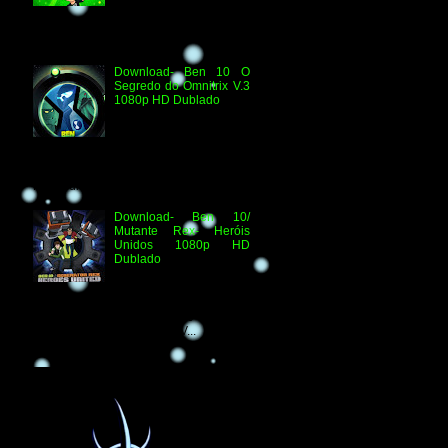
Quebra-Férias Assistir
Online Ben 10 Episódio 1080p HD Ben
Delicado Assistir Online B...
Download- Ben 10 O
Segredo do Omnitrix V.3
1080p HD Dublado
Especificações
Técnicas: Arquivo
Criado e Disponibilizado
pelo Ben 10 Extranet Arquivo
Disponibilizado: Vídeo: H.264 1080p
HD Áudio: HDTV-RI...
Download- Ben 10/
Mutante Rex- Heróis
Unidos 1080p HD
Dublado
Ben 10/ Mutante Rex-
Heróis Unidos 1080p
HD Informações Técnicas: H.264 1080p
HD WEBDL Áudio- TV 2.0 Dublado
Arquivo Original Vídeo: MKV...