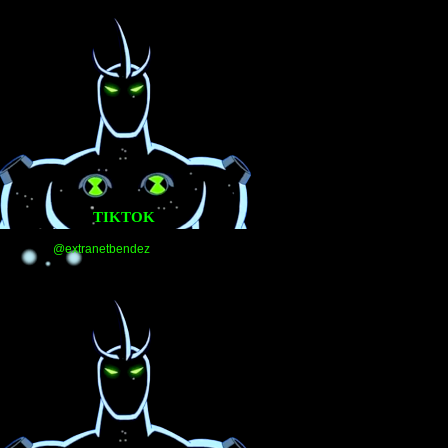
TIKTOK
@extranetbendez