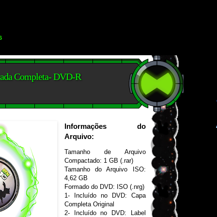
6
rada Completa- DVD-R
Informações do
Arquivo:
Tamanho de Arquivo
Compactado: 1 GB (.rar)
Tamanho do Arquivo ISO:
4,62 GB
Formado do DVD: ISO (.nrg)
1- Incluído no DVD: Capa
Completa Original
2- Incluído no DVD: Label