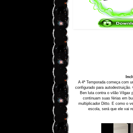
Inc
A 4ª Temporada começa com um
configurado para autodestruição.
Ben luta contra o vilão Vilgax
continuam suas férias em b
multiplicador Ditto. E como o v
escola, será que ele vai 