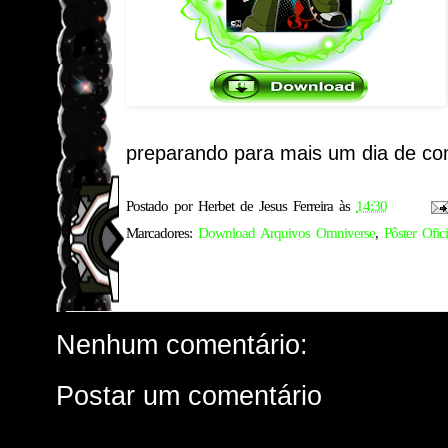
preparando para mais um dia de co
Postado por
Herbet de Jesus Ferreira
às
14:30
Marcadores:
Download Arquivos Omniverse
,
Pôster Ofici
Nenhum comentário:
Postar um comentário