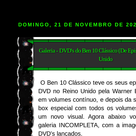
DOMINGO, 21 DE NOVEMBRO DE 20
Galeria - DVD's do Ben 10 Clássico (De Epi
Unido
O Ben 10 Clássico teve os seus ep
DVD n
o Reino Unido
p
ela Warner 
em volumes contínuo, e depois da 
box especial com todos os volume
um novo visual. Agora abaixo vo
galeria INCOMPLETA, com a imagem
DVD's lançados.