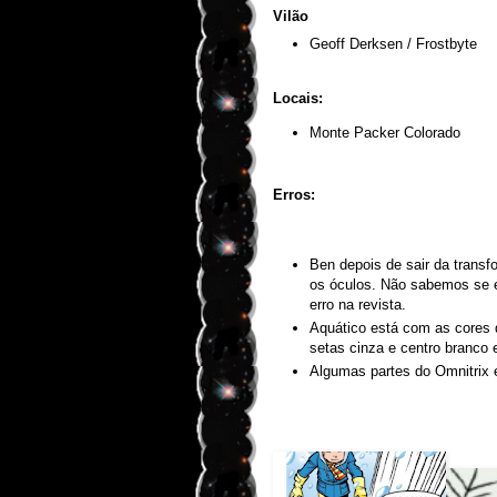
Vilão
Geoff Derksen / Frostbyte
Locais:
Monte Packer Colorado
Erros:
Ben depois de sair da trans
os óculos. Não sabemos se é
erro na revista.
Aquático está com as cores d
setas cinza e centro branco 
Algumas partes do Omnitrix 