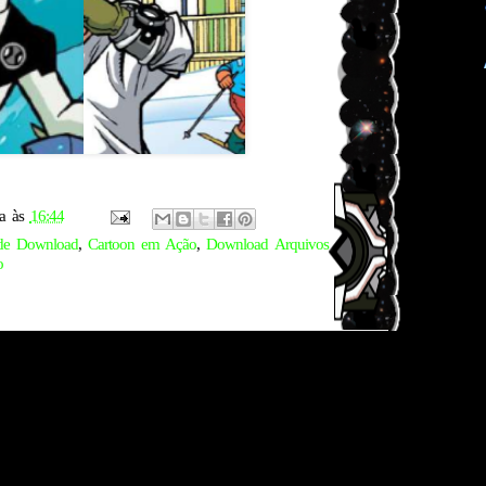
a
às
16:44
de Download
,
Cartoon em Ação
,
Download Arquivos
o