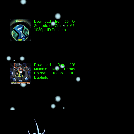
Técnicas: H.264 1080p HD WEB.DL
Áudio- Streaming 2.0 Dublado Ben 10
Versus...
Download- Ben 10 O
Segredo do Omnitrix V.3
1080p HD Dublado
Especificações
Técnicas: Arquivo
Criado e Disponibilizado
pelo Ben 10 Extranet Arquivo
Disponibilizado: Vídeo: H.264 1080p
HD Áudio: HDTV-RI...
Download- Ben 10/
Mutante Rex- Heróis
Unidos 1080p HD
Dublado
Ben 10/ Mutante Rex-
Heróis Unidos 1080p
HD Informações Técnicas: H.264 1080p
HD WEBDL Áudio- TV 2.0 Dublado
Arquivo Original Vídeo: MKV...