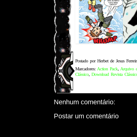
Postado por
Herbet de Jesus Ferreir
Marcadores:
Action Pack
,
Arquivo 
Clássico
,
Download Revista Clássic
Nenhum comentário:
Postar um comentário