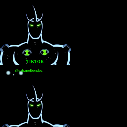
TIKTOK
@extranetbendez