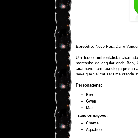
Episódio:
Neve Para Dar e Vender
Um louco ambientalista chamad
montanha de esquiar onde Ben, 
criar neve com tecnologia presa na
neve que vai causar uma grande a
Personagens:
Ben
Gwen
Max
Transformações:
Chama
Aquático