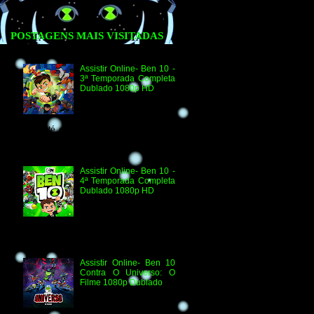
POSTAGENS MAIS VISITADAS
Assistir Online- Ben 10 -
3ª Temporada Completa
Dublado 1080p HD
Agradecimento e
Créditos para Federico
Coria e Aimar Revill
Obs. Até o momento não existe ordem
oficial dos episódios. Esta ordem é de
la...
Assistir Online- Ben 10 -
4ª Temporada Completa
Dublado 1080p HD
Assistir Online Ben 10
Episódio 1080p HD O
Quebra-Férias Assistir
Online Ben 10 Episódio 1080p HD Ben
Delicado Assistir Online B...
Assistir Online- Ben 10
Contra O Universo: O
Filme 1080p Dublado
Ben 10 Contra O
Universo: O Filme 1080p
HD Informações