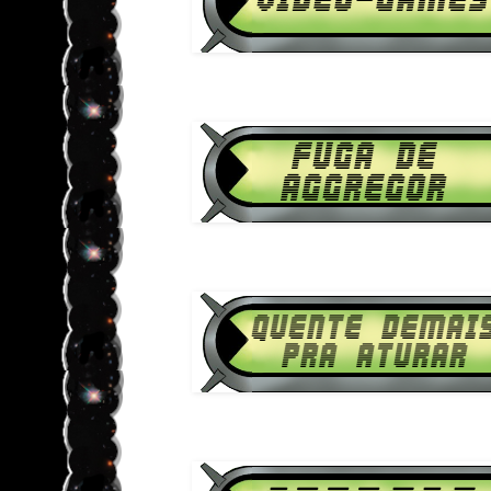
Download Ben 10 Supremacia Ali
1080p HD Fuga de Ag
Download Ben 10 Supremacia Ali
1080p HD Quente Demais 
Download Ben 10 Supremacia Ali
1080p HD Andre