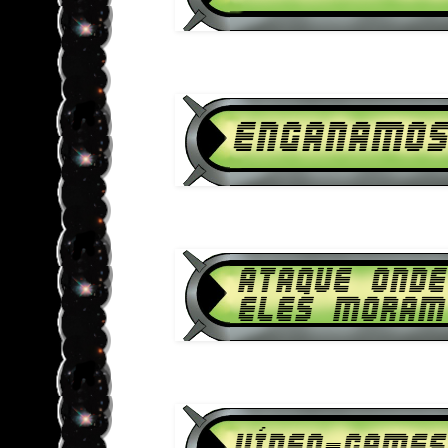
Download Ben 10 Supremacia Ali
1080p HD Engana
Download Ben 10 Supremacia Ali
1080p HD Ataque Onde E
Download Ben 10 Supremacia Ali
1080p HD Vídeo-G