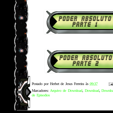
1080p HD Poder Absolut
Download Ben 10 Supremacia Ali
1080p HD Poder Absolut
Postado por
Herbet de Jesus Ferreira
às
09:37
Marcadores:
Arquivo de Download
,
Download
,
Downlo
de Episodios