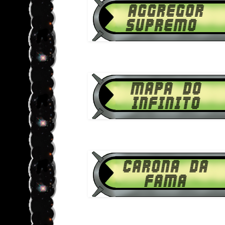
Download Ben 10 Supremacia Ali
1080p HD Mapa do In
Download Ben 10 Supremacia Ali
1080p HD Carona d
Download Ben 10 Supremacia Ali
1080p HD Fund