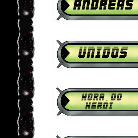
Download Ben 10 Supremacia Ali
1080p HD unido
Download Ben 10 Supremacia Ali
1080p HD Hora do 
Download Ben 10 Supremacia Ali
1080p HD Aggregor S