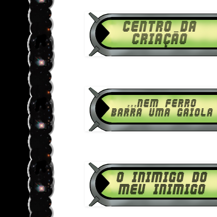
1080p HD Centro da 
Download Ben 10 Supremacia Ali
1080p HD ...Nem Ferro Bar
Download Ben 10 Supremacia Ali
1080p HD O Inimigo do m
Download Ben 10 Supremacia Ali