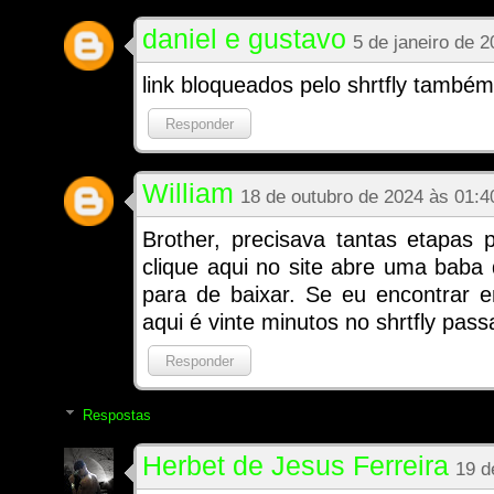
daniel e gustavo
5 de janeiro de 
link bloqueados pelo shrtfly também
Responder
William
18 de outubro de 2024 às 01:4
Brother, precisava tantas etapas
clique aqui no site abre uma baba
para de baixar. Se eu encontrar e
aqui é vinte minutos no shrtfly pas
Responder
Respostas
Herbet de Jesus Ferreira
19 d