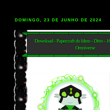
DOMINGO, 23 DE JUNHO DE 2024
Download - Papercraft do Idem - Ditto - 1
Omniverse