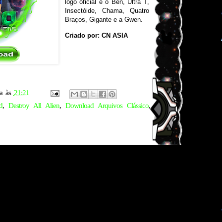
logo oficial e o Ben, Ultra T,
Insectóide, Chama, Quatro
Braços, Gigante e a Gwen.
Criado por: CN ASIA
a
às
21:21
d
,
Destroy All Alien
,
Download Arquivos Clássico
,