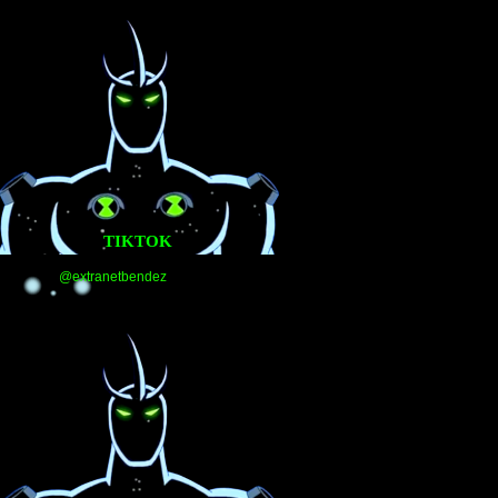
TIKTOK
@extranetbendez