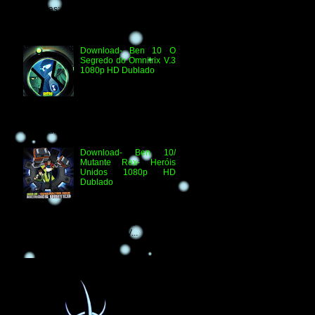
Técnicas: H.264 1080p HD WEB.DL
Áudio- Streaming 2.0 Dublado Ben 10
Versus...
Download- Ben 10 O
Segredo do Omnitrix V.3
1080p HD Dublado
Especificações
Técnicas: Arquivo
Criado e Disponibilizado
pelo Ben 10 Extranet Arquivo
Disponibilizado: Vídeo: H.264 1080p
HD Áudio: HDTV-RI...
Download- Ben 10/
Mutante Rex- Heróis
Unidos 1080p HD
Dublado
Ben 10/ Mutante Rex-
Heróis Unidos 1080p
HD Informações Técnicas: H.264 1080p
HD WEBDL Áudio- TV 2.0 Dublado
Arquivo Original Vídeo: MKV...