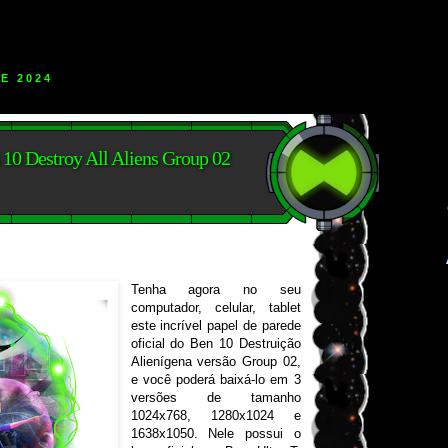
E 2024
10 Destroy All Aliens Group 02
Tenha agora no seu
computador, celular, tablet
este incrível papel de parede
oficial do Ben 10 Destruição
Alienígena versão Group 02,
e você poderá baixá-lo em 3
versões de tamanho
1024x768, 1280x1024 e
1638x1050. Nele possui o