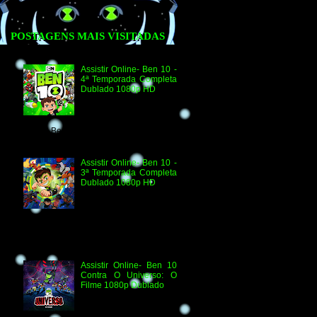
POSTAGENS MAIS VISITADAS
Assistir Online- Ben 10 -
4ª Temporada Completa
Dublado 1080p HD
Assistir Online Ben 10
Episódio 1080p HD O
Quebra-Férias Assistir
Online Ben 10 Episódio 1080p HD Ben
Delicado Assistir Online B...
Assistir Online- Ben 10 -
3ª Temporada Completa
Dublado 1080p HD
Agradecimento e
Créditos para Federico
Coria e Aimar Revill
Obs. Até o momento não existe ordem
oficial dos episódios. Esta ordem é de
la...
Assistir Online- Ben 10
Contra O Universo: O
Filme 1080p Dublado
Ben 10 Contra O
Universo: O Filme 1080p
HD Informações