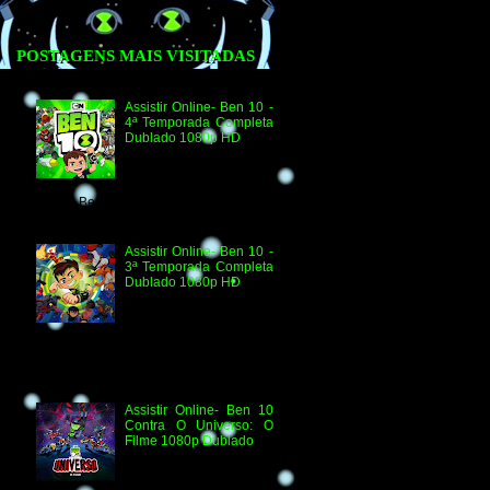
POSTAGENS MAIS VISITADAS
Assistir Online- Ben 10 -
4ª Temporada Completa
Dublado 1080p HD
Assistir Online Ben 10
Episódio 1080p HD O
Quebra-Férias Assistir
Online Ben 10 Episódio 1080p HD Ben
Delicado Assistir Online B...
Assistir Online- Ben 10 -
3ª Temporada Completa
Dublado 1080p HD
Agradecimento e
Créditos para Federico
Coria e Aimar Revill
Obs. Até o momento não existe ordem
oficial dos episódios. Esta ordem é de
la...
Assistir Online- Ben 10
Contra O Universo: O
Filme 1080p Dublado
Ben 10 Contra O
Universo: O Filme 1080p
HD Informações