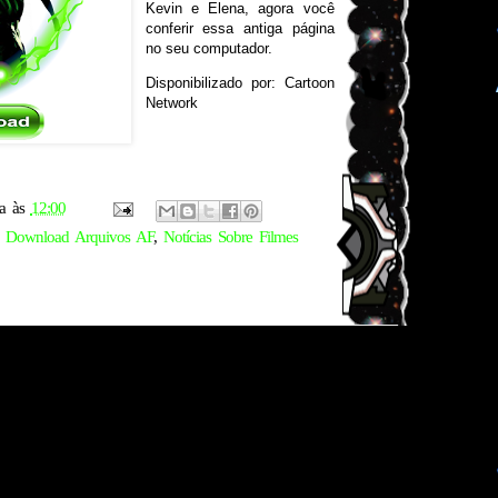
Kevin e Elena, agora você
conferir essa antiga página
no seu computador.
Disponibilizado por: Cartoon
Network
a
às
12:00
,
Download Arquivos AF
,
Notícias Sobre Filmes