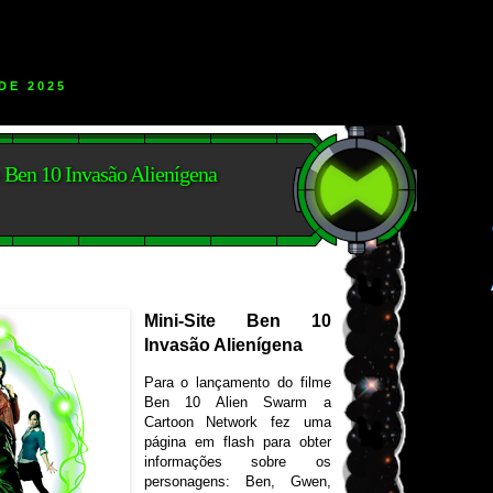
DE 2025
 Ben 10 Invasão Alienígena
Mini-Site Ben 10
Invasão Alienígena
Para o lançamento do filme
Ben 10 Alien Swarm a
Cartoon Network fez uma
página em flash para obter
informações sobre os
personagens: Ben, Gwen,