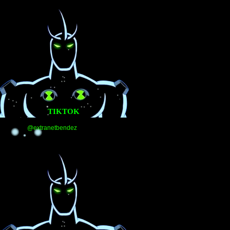
TIKTOK
@extranetbendez