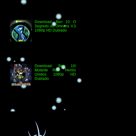
Técnicas: H.264 1080p HD WEB.DL
Áudio- Streaming 2.0 Dublado Ben 10
Versus...
Download- Ben 10 O
Segredo do Omnitrix V.3
1080p HD Dublado
Especificações
Técnicas: Arquivo
Criado e Disponibilizado
pelo Ben 10 Extranet Arquivo
Disponibilizado: Vídeo: H.264 1080p
HD Áudio: HDTV-RI...
Download- Ben 10/
Mutante Rex- Heróis
Unidos 1080p HD
Dublado
Ben 10/ Mutante Rex-
Heróis Unidos 1080p
HD Informações Técnicas: H.264 1080p
HD WEBDL Áudio- TV 2.0 Dublado
Arquivo Original Vídeo: MKV...