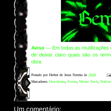
Aviso
— Em todas as reutilizações o
de deixar claro quais são os term
obra.
Postado por
Herbet de Jesus Ferreira
às
18:00
Marcadores:
Descobertas
,
Evento
,
Monter Truck
,
Notícias
Um comentário: