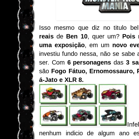
Isso mesmo que diz no titulo be
reais
de
Ben 10
, quer um?
Pois 
uma exposição
, em um
novo ev
investiu fundo nessa, não se sabe
ser. Com
6 personagens
das
3 s
são
Fogo Fátuo, Ernomossauro, Ra
á-Jato e XLR 8.
Inf
nenhum indicio de algum ano es