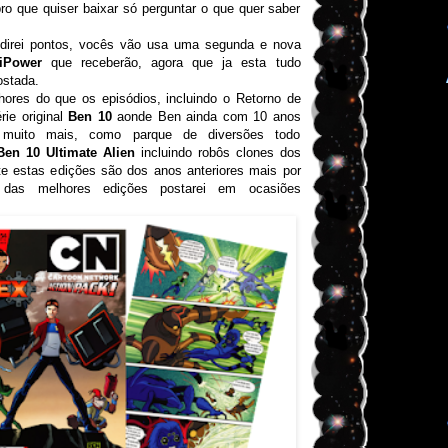
ro que quiser baixar só perguntar o que quer saber
irei pontos, vocês vão usa uma segunda e nova
iPower
que receberão, agora que ja esta tudo
ostada.
hores do que os episódios, incluindo o Retorno de
ie original
Ben 10
aonde Ben ainda com 10 anos
e muito mais, como parque de diversões todo
Ben 10 Ultimate Alien
incluindo robôs clones dos
te estas edições são dos anos anteriores mais por
s das melhores edições postarei em ocasiões