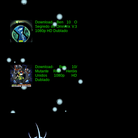
Técnicas: H.264 1080p HD WEB.DL
Áudio- Streaming 2.0 Dublado Ben 10
Versus...
Download- Ben 10 O
Segredo do Omnitrix V.3
1080p HD Dublado
Especificações
Técnicas: Arquivo
Criado e Disponibilizado
pelo Ben 10 Extranet Arquivo
Disponibilizado: Vídeo: H.264 1080p
HD Áudio: HDTV-RI...
Download- Ben 10/
Mutante Rex- Heróis
Unidos 1080p HD
Dublado
Ben 10/ Mutante Rex-
Heróis Unidos 1080p
HD Informações Técnicas: H.264 1080p
HD WEBDL Áudio- TV 2.0 Dublado
Arquivo Original Vídeo: MKV...