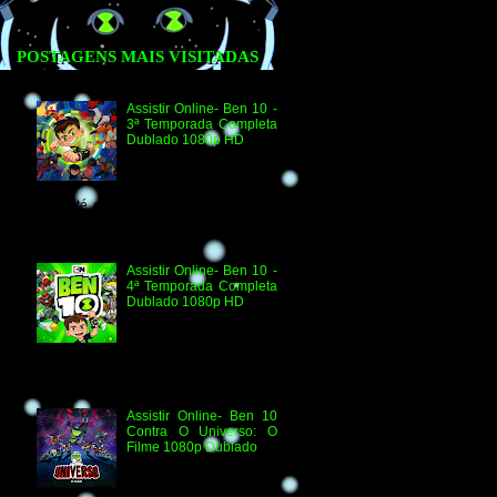
POSTAGENS MAIS VISITADAS
Assistir Online- Ben 10 -
3ª Temporada Completa
Dublado 1080p HD
Agradecimento e
Créditos para Federico
Coria e Aimar Revill
Obs. Até o momento não existe ordem
oficial dos episódios. Esta ordem é de
la...
Assistir Online- Ben 10 -
4ª Temporada Completa
Dublado 1080p HD
Assistir Online Ben 10
Episódio 1080p HD O
Quebra-Férias Assistir
Online Ben 10 Episódio 1080p HD Ben
Delicado Assistir Online B...
Assistir Online- Ben 10
Contra O Universo: O
Filme 1080p Dublado
Ben 10 Contra O
Universo: O Filme 1080p
HD Informações