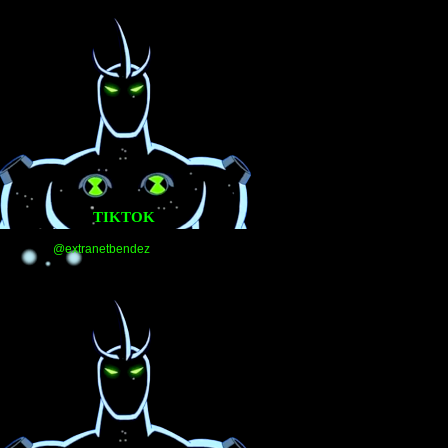
TIKTOK
@extranetbendez