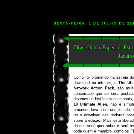
SEXTA-FEIRA, 1 DE JULHO DE 20
DiversNitrix Especial- Estr
Janeiro
Como foi prometido na estreia d
download na internet, o
The Ult
Network Action Pack
, são muit
concordado que só será posta
dezenas de história sensacionais
10 Ultimate Alien
, não é simpl
processo leva a ser complicado, r
ter o download das revistas po
sobre a
edição.
Mais está liberad
do que você quer saber e será 
pode quem é membro, como os
F