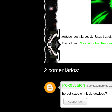
Postado por
Herbet de Jesus Ferreir
Marcadores:
Notícias Sobre Revistas
2 comentários:
PokeWatch
3 de dezembro de 20
herbet cade o link de dowload?
Responder