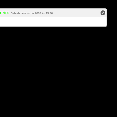
reira
3 de dezembro de 2018 às 15:46