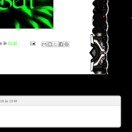
a
às
01:45
18 às 13:48