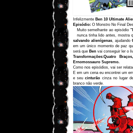
Infelizmente
Ben 10 Ultimate Alie
Episódio:
O Monstro
No Final
Des
Muito semelhante ao episódio
"
nunca tinha lido antes, mostra
salvando alienígenas
, ajudando
em um único momento de paz que 
será que
Ben
vai conseguir ler o li
Transformações:Quatro Braço
Ernomossauro Supremo.
Como nos episódios, vai ser relata
E em um cena eu encontrei um er
e seu
cinturão
cinza no lugar d
branco não verde.