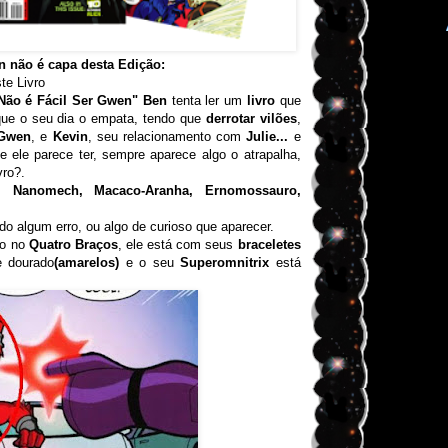
n não é capa desta Edição:
te Livro
Não é Fácil Ser Gwen"
Ben
tenta ler um
livro
que
 que o seu dia o empata, tendo que
derrotar vilões
,
Gwen
, e
Kevin
, seu relacionamento com
Julie...
e
ele parece ter, sempre aparece algo o atrapalha,
vro?.
s, Nanomech, Macaco-Aranha, Ernomossauro,
do algum erro, ou algo de curioso que aparecer.
ro no
Quatro Braços
, ele está com seus
braceletes
e dourado
(amarelos)
e o seu
Superomnitrix
está