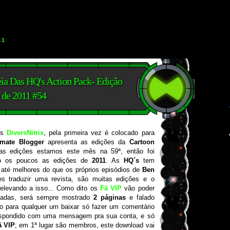
11
éia Das HQ's Action Pack- Edição
 de 2011 #54
os
DiversNitrix
, pela primeira vez é colocado para
imate Blogger
apresenta as edições da
Cartoon
as edições estamos este mês na 59ª, então foi
do os poucos as edições de
2011
. As
HQ´s
tem
, até melhores do que os próprios episódios de
Ben
es traduzir uma revista, são muitas edições e o
elevando a isso... Como dito os
Fã VIP
vão poder
stadas, será sempre mostrado
2 página
s
e falado
o para qualquer um baixar só fazer um comentário
respondido com uma mensagem pra sua conta, e só
ã VIP
; em 1ª lugar são membros, este download vai