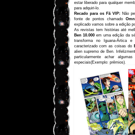
estar liberado para qualquer memb
para adquiri-lo.
Recado para os Fã VIP:
Não ped
fonte de pontos chamado
Omn
explicado vamos sobre a edição p
As revistas tem histórias até mel
Ben 10.000
em uma edição da sér
transforma no Iguana-Ártica 
caracterizado com as coisas do
alien supremo de Ben. Infelizmen
particularmente achar alguma
especiais(Exemplo: prêmios).