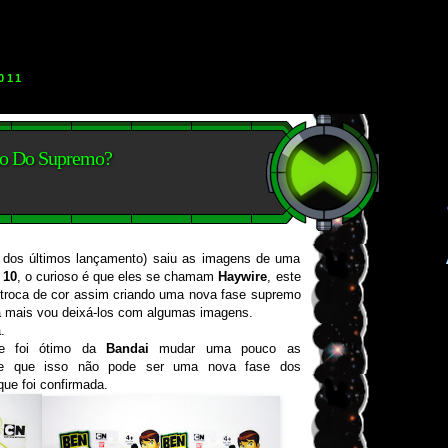
011
o Do Supremo?
 dos últimos lançamento) saiu as imagens de uma
 10
, o curioso é que eles se chamam
Haywire
, este
troca de cor assim criando uma nova fase supremo
a mais vou deixá-los com algumas imagens.
.
ue foi ótimo da
Bandai
mudar uma pouco as
abe que isso não pode ser uma nova fase dos
que foi confirmada.