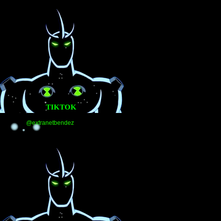
TIKTOK
@extranetbendez