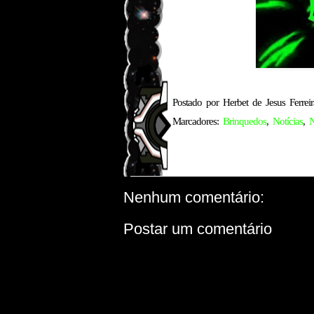
Postado por
Herbet de Jesus Ferreir
Marcadores:
Brinquedos
,
Notícias
,
N
Nenhum comentário:
Postar um comentário