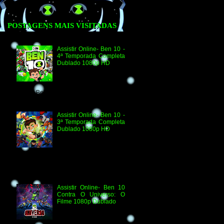
POSTAGENS MAIS VISITADAS
Assistir Online- Ben 10 -
4ª Temporada Completa
Dublado 1080p HD
Assistir Online Ben 10
Episódio 1080p HD O
Quebra-Férias Assistir
Online Ben 10 Episódio 1080p HD Ben
Delicado Assistir Online B...
Assistir Online- Ben 10 -
3ª Temporada Completa
Dublado 1080p HD
Agradecimento e
Créditos para Federico
Coria e Aimar Revill
Obs. Até o momento não existe ordem
oficial dos episódios. Esta ordem é de
la...
Assistir Online- Ben 10
Contra O Universo: O
Filme 1080p Dublado
Ben 10 Contra O
Universo: O Filme 1080p
HD Informações