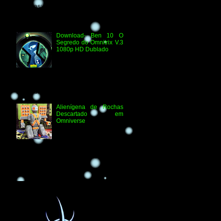
Técnicas: H.264 1080p HD WEB.DL
Áudio- Streaming 2.0 Dublado Ben 10
Versus...
Download- Ben 10 O
Segredo do Omnitrix V.3
1080p HD Dublado
Especificações
Técnicas: Arquivo
Criado e Disponibilizado
pelo Ben 10 Extranet Arquivo
Disponibilizado: Vídeo: H.264 1080p
HD Áudio: HDTV-RI...
Alienígena de Rochas
Descartado em
Omniverse
Muitos vocês devem
conhecer o Rochas, um
alienígena inédito e
exclusivo do Show ao Vivo Ben 10
Time Machine, muitos fãs sempre
tinham espe...