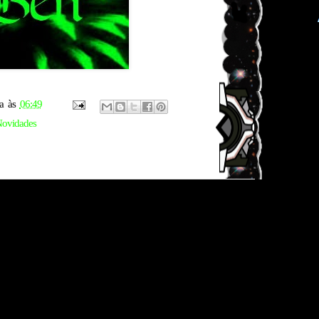
a
às
06:49
ovidades