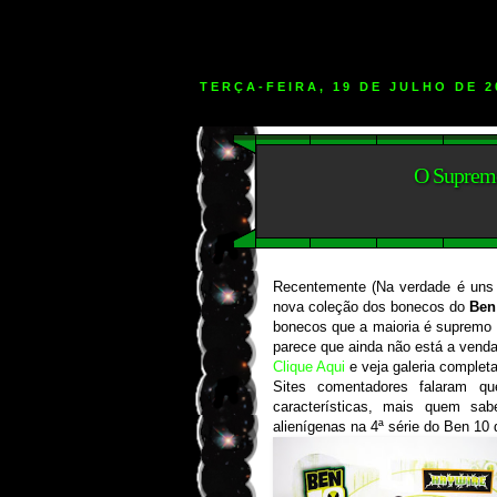
TERÇA-FEIRA, 19 DE JULHO DE 2
O Suprem
Recentemente (Na verdade é uns
nova coleção dos bonecos do
Ben
bonecos que a maioria é supremo 
parece que ainda não está a vend
Clique Aqui
e veja galeria completa
Sites comentadores falaram q
características, mais quem s
alienígenas na 4ª série do Ben 10 