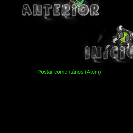
Assinar:
Postar comentários (Atom)