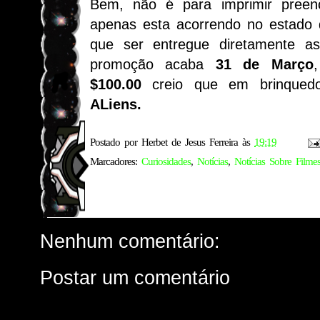
Bem, não é para imprimir preenc
apenas esta acorrendo no estado
que ser entregue diretamente as 
promoção acaba
31 de Março
$100.00
creio que em brinque
ALiens.
Postado por
Herbet de Jesus Ferreira
às
19:19
Marcadores:
Curiosidades
,
Notícias
,
Notícias Sobre Filme
Nenhum comentário:
Postar um comentário