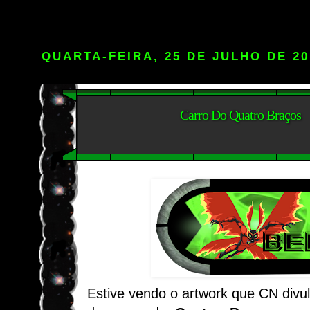
QUARTA-FEIRA, 25 DE JULHO DE 20
Carro Do Quatro Braços
Estive vendo o artwork que CN div