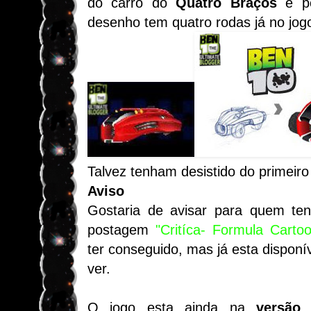
do carro do
Quatro Braços
e pe
desenho tem quatro rodas já no jog
Talvez tenham desistido do primeiro 
Aviso
Gostaria de avisar para quem ten
postagem
"Critíca- Formula Carto
ter conseguido, mas já esta disponí
ver.
O jogo esta ainda na
versão 