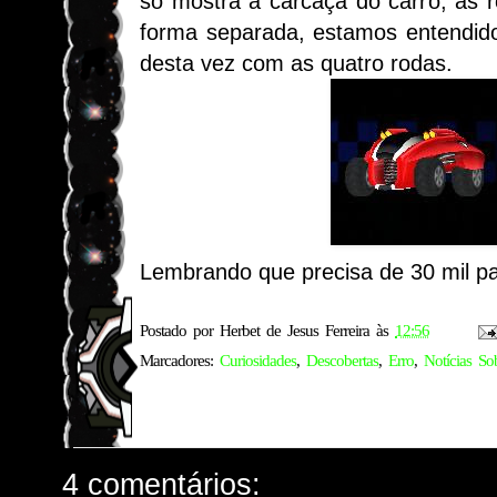
só mostra a carcaça do carro, as 
forma separada, estamos entendid
desta vez com as quatro rodas.
Lembrando que precisa de 30 mil pa
Postado por
Herbet de Jesus Ferreira
às
12:56
Marcadores:
Curiosidades
,
Descobertas
,
Erro
,
Notícias So
4 comentários: